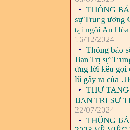
THÔNG BÁO 
sự Trung ương G
tại ngôi An Hòa
16/12/2024
Thông báo s
Ban Trị sự Tru
ứng lời kêu gọi 
lũ gây ra của 
THƯ TANG
BAN TRỊ SỰ 
22/07/2024
THÔNG BÁO
2023 VỀ VIỆ