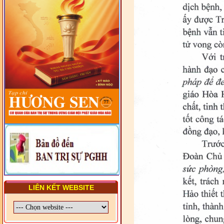
VIÊN - CHUYÊN ĐỀ: NHỮNG
VẤN ĐỀ CHUNG VỀ PHÁP
LUẬT VÀ HỆ THỐNG PHÁP
LUẬT VIỆT NAM
- LỚP TẬP HUẤN LỊCH SỬ,
PHÁP LUẬT VIỆT NAM VÀ
HIẾN CHƯƠNG GIÁO HỘI
PGHH NHIỆM KỲ VI (2024-
2029) CHO TRỊ SỰ VIÊN
TRUNG ƯƠNG, BAN ĐẠI
DIỆN TỈNH VÀ GIÁO LÝ
VIÊN - CHUYÊN ĐỀ: SỰ RA
ĐỜI, BẢN CHẤT, CHỨC
NĂNG VÀ HÌNH THỨC CỦA
NƯỚC CHXHCN VIỆT NAM
LIÊN KẾT WEBSITE