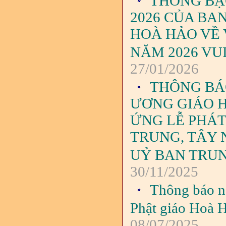
THÔNG BẠC
2026 CỦA BA
HOÀ HẢO VỀ 
NĂM 2026 VUI
27/01/2026
THÔNG BÁO
ƯƠNG GIÁO H
ỨNG LỄ PHÁ
TRUNG, TÂY
UỶ BAN TRU
30/11/2025
Thông báo n
Phật giáo Hoà H
08/07/2025