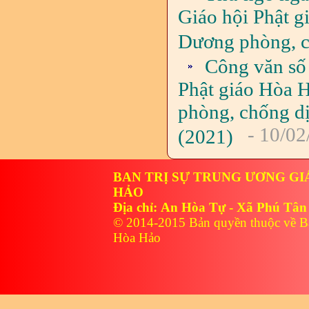
Giáo hội Phật g
Dương phòng, c
Công văn số
Phật giáo Hòa 
phòng, chống dị
- 10/02
(2021)
BAN TRỊ SỰ TRUNG ƯƠNG GI
HẢO
Địa chỉ: An Hòa Tự - Xã Phú Tân
© 2014-2015 Bản quyền thuộc về B
Hòa Hảo