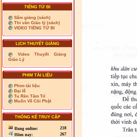
TIẾNG TỪ BI
Sấm giảng (sách)
Thi văn Giáo lý (sách)
VIDEO TIẾNG TỪ BI
LỊCH THUYẾT GIẢNG
Video Thuyết Giảng
Giáo Lý
PHIM TÀI LIỆU
Phim tài liệu
Đại lễ
Tu Rèn Tâm Trí
Muốn Về Cõi Phật
THỐNG KÊ TRUY CẬP
218
Đang online:
267
Hôm nay: