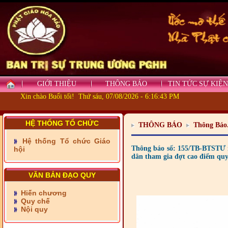
GIỚI THIỆU
THÔNG BÁO
TIN TỨC SỰ KIỆN
Xin chào Buổi tối! Thứ sáu, 07/08/2026 - 6:16:45 PM
- Những tấm lòng thiện
HỆ THỐNG TỔ CHỨC
THÔNG BÁO
Thông Báo
nguyện vùng biên
Hệ thống Tổ chức Giáo
- BAN TRỊ SỰ XÃ ĐẠI
Thông báo số: 155/TB-BTSTƯ 
hội
PHƯỚC TỈNH ĐỒNG NAI
dân tham gia đợt cao điểm quy
TIẾP SỨC ĐẾN TRƯỜNG
VĂN BẢN ĐẠO QUY
- Xã Châu Phú khánh
Hiến chương
thành cầu Kênh 7 - Nam
Quy chế
kênh Quốc Gia
Nội quy
- Xã Phú Lâm bàn giao 9