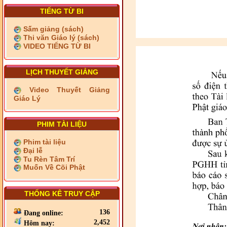
TIẾNG TỪ BI
Sấm giảng (sách)
Thi văn Giáo lý (sách)
VIDEO TIẾNG TỪ BI
LỊCH THUYẾT GIẢNG
Video Thuyết Giảng
Giáo Lý
PHIM TÀI LIỆU
Phim tài liệu
Đại lễ
Tu Rèn Tâm Trí
Muốn Về Cõi Phật
THỐNG KÊ TRUY CẬP
136
Đang online:
2,452
Hôm nay: