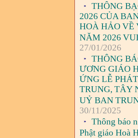
THÔNG BẠC
2026 CỦA BA
HOÀ HẢO VỀ 
NĂM 2026 VUI
27/01/2026
THÔNG BÁO
ƯƠNG GIÁO H
ỨNG LỄ PHÁ
TRUNG, TÂY
UỶ BAN TRU
30/11/2025
Thông báo n
Phật giáo Hoà H