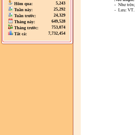
5,243
Hôm qua:
25,292
Tuần này:
24,329
Tuần trước:
649,528
Tháng này:
753,074
Tháng trước:
7,732,454
Tất cả: