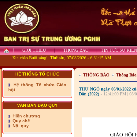
GIỚI THIỆU
THÔNG BÁO
TIN TỨC SỰ KIỆN
Xin chào Buổi sáng! Thứ sáu, 07/08/2026 - 6:31:16 AM
- Những tấm lòng thiện
HỆ THỐNG TỔ CHỨC
nguyện vùng biên
THÔNG BÁO
Thông Báo
Hệ thống Tổ chức Giáo
- BAN TRỊ SỰ XÃ ĐẠI
THƯ NGỎ ngày 06/01/2022 củ
hội
PHƯỚC TỈNH ĐỒNG NAI
Dần (2022)
- 12:41:00 PM | 08/
TIẾP SỨC ĐẾN TRƯỜNG
VĂN BẢN ĐẠO QUY
- Xã Châu Phú khánh
thành cầu Kênh 7 - Nam
Hiến chương
kênh Quốc Gia
Quy chế
Nội quy
- Xã Phú Lâm bàn giao 9
căn nhà Đại đoàn kết