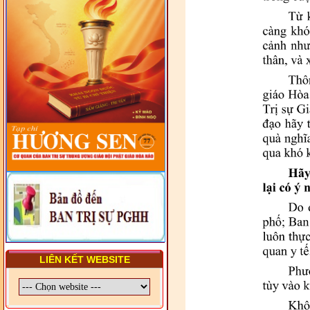
VẤN ĐỀ CHUNG VỀ PHÁP
LUẬT VÀ HỆ THỐNG PHÁP
LUẬT VIỆT NAM
- LỚP TẬP HUẤN LỊCH SỬ,
PHÁP LUẬT VIỆT NAM VÀ
HIẾN CHƯƠNG GIÁO HỘI
PGHH NHIỆM KỲ VI (2024-
2029) CHO TRỊ SỰ VIÊN
TRUNG ƯƠNG, BAN ĐẠI
DIỆN TỈNH VÀ GIÁO LÝ
VIÊN - CHUYÊN ĐỀ: SỰ RA
ĐỜI, BẢN CHẤT, CHỨC
NĂNG VÀ HÌNH THỨC CỦA
NƯỚC CHXHCN VIỆT NAM
LIÊN KẾT WEBSITE