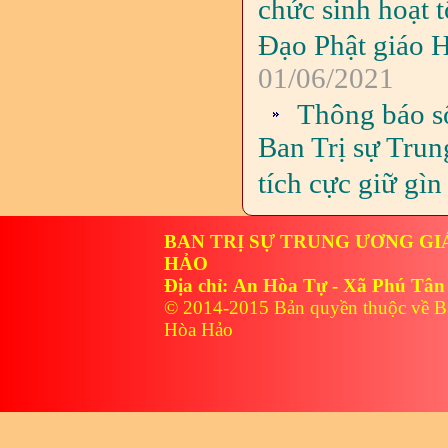
chức sinh hoạt 
Đạo Phật giáo 
01/06/2021
Thông báo s
Ban Trị sự Trun
tích cực giữ gì
BAN TRỊ SỰ TRUNG ƯƠNG GI
HẢO
Địa chỉ: An Hòa Tự - Xã Phú Tân
© 2014-2015 Bản quyền thuộc về B
Hòa Hảo