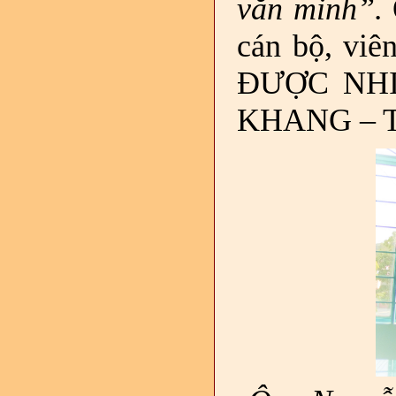
văn minh”.
cán bộ, vi
ĐƯỢC NHI
KHANG – 