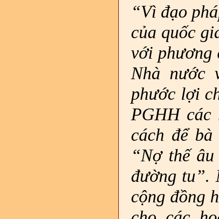
“Vì đạo pháp
của quốc gi
với phương c
Nhà nước v
phước lợi c
PGHH các h
cách để bà 
“Nợ thế âu 
đường tu”. 
cộng đồng h
cho các ho