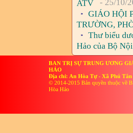
- 25/10/
ATV
GIÁO HỘI 
TRƯỜNG, PHÒ
Thư biểu dư
Hảo của Bộ Nội
BAN TRỊ SỰ TRUNG ƯƠNG GI
HẢO
Địa chỉ: An Hòa Tự - Xã Phú Tân
© 2014-2015 Bản quyền thuộc về B
Hòa Hảo