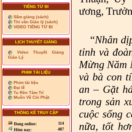
TIẾNG TỪ BI
ương, Trưởn
Sấm giảng (sách)
Thi văn Giáo lý (sách)
VIDEO TIẾNG TỪ BI
“
Nhân dịp
LỊCH THUYẾT GIẢNG
tỉnh và đoà
Video Thuyết Giảng
Giáo Lý
Mừng Năm 
PHIM TÀI LIỆU
và bà con 
Phim tài liệu
an – Gặt há
Đại lễ
Tu Rèn Tâm Trí
Muốn Về Cõi Phật
trong sản x
cuộc sống c
THỐNG KÊ TRUY CẬP
nữa, tốt hơ
114
Đang online:
487
Hôm nay: