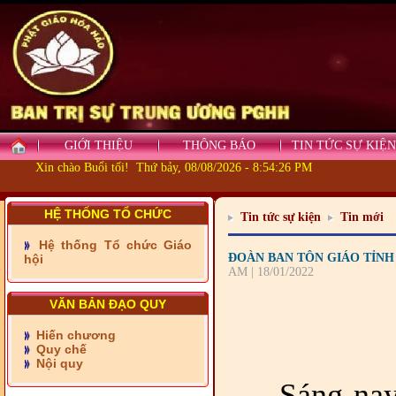
GIỚI THIỆU
THÔNG BÁO
TIN TỨC SỰ KIỆN
- Những tấm lòng thiện
Xin chào Buổi tối! Thứ bảy, 08/08/2026 - 8:54:27 PM
nguyện vùng biên
- BAN TRỊ SỰ XÃ ĐẠI
HỆ THỐNG TỔ CHỨC
Tin tức sự kiện
Tin mới
PHƯỚC TỈNH ĐỒNG NAI
TIẾP SỨC ĐẾN TRƯỜNG
Hệ thống Tổ chức Giáo
ĐOÀN BAN TÔN GIÁO TỈNH
hội
AM | 18/01/2022
- Xã Châu Phú khánh
thành cầu Kênh 7 - Nam
kênh Quốc Gia
VĂN BẢN ĐẠO QUY
- Xã Phú Lâm bàn giao 9
Hiến chương
căn nhà Đại đoàn kết
Quy chế
Nội quy
Sáng na
- KHỞI CÔNG XÂY CẦU