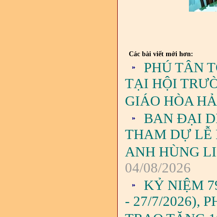
Các bài viết mới hơn:
PHÚ TÂN 
TẠI HỘI TRƯ
GIÁO HÒA H
BAN ĐẠI D
THAM DỰ LỄ
ANH HÙNG LIỆ
04/08/2026
KỶ NIỆM 7
- 27/7/2026)