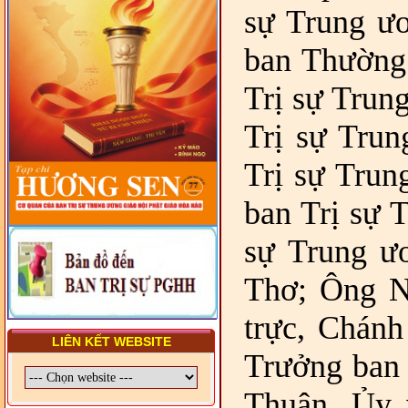
sự Trung ư
- LỚP TẬP HUẤN LỊCH SỬ,
PHÁP LUẬT VIỆT NAM VÀ
ban Thường 
HIẾN CHƯƠNG GIÁO HỘI
PGHH NHIỆM KỲ VI (2024-
2029) CHO TRỊ SỰ VIÊN
Trị sự Trun
TRUNG ƯƠNG, BAN ĐẠI
DIỆN TỈNH VÀ GIÁO LÝ
VIÊN - CHUYÊN ĐỀ: SỰ RA
Trị sự Trun
ĐỜI, BẢN CHẤT, CHỨC
NĂNG VÀ HÌNH THỨC CỦA
Trị sự Tru
NƯỚC CHXHCN VIỆT NAM
ban Trị sự 
sự Trung ư
Thơ; Ông N
trực, Chán
LIÊN KẾT WEBSITE
Trưởng ban 
Thuận, Ủy 