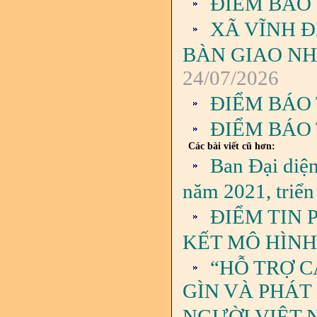
ĐIỂM BÁO 
XÃ VĨNH Đ
BÀN GIAO NH
24/07/2026
ĐIỂM BÁO 
ĐIỂM BÁO 
Các bài viết cũ hơn:
Ban Đại diệ
năm 2021, triể
ĐIỂM TIN 
KẾT MÔ HÌNH
“HỖ TRỢ C
GÌN VÀ PHÁT
NGƯỜI VIỆT 