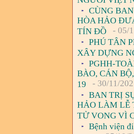
CÙNG BAN 
HÒA HẢO ĐƯA
- 05/
TÍN ĐỒ
PHÚ TÂN P
XÂY DỰNG N
PGHH-TOÀ
BÀO, CÁN BỘ,
- 30/11/202
19
BAN TRỊ S
HẢO LÀM LỄ
TỬ VONG VÌ 
Bệnh viện đi