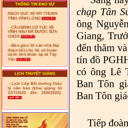
RẠCH SÚC XÃ MỸ THUẬN
THÔNG TIN ĐẠO SỰ
TỈNH VĨNH LONG
chạp Tân S
- CẦU ĐÌNH CỎ TÚC XÃ
ông Nguyễn
VĨNH HẬU ĐÃ ĐƯỢC SỬA
CHỮA
Giang, Trưở
- Bàn giao 10 căn nhà Đại
đoàn kết cho hộ có hoàn
cảnh khó khăn tại xã Tây
đến thăm và
Yên
tín đồ PGHH
- LỄ RA QUÂN DẬM VÁ,
SỬA CHỮA LỘ GIAO
THÔNG NÔNG THÔN (XÃ
có ông Lê 
PHÚ THỌ)
LỊCH THUYẾT GIẢNG
- LỚP TẬP HUẤN LỊCH SỬ,
Ban Tôn gi
- Lịch Lớp Bồi dưỡng Giáo
PHÁP LUẬT VIỆT NAM VÀ
lý căn bản (khai giảng từ
HIẾN CHƯƠNG GIÁO HỘI
Ban Tôn giá
12/7/2020 đến 15/8/2020)
PGHH NHIỆM KỲ VI (2024-
2029) CHO TRỊ SỰ VIÊN
TRUNG ƯƠNG, BAN ĐẠI
DIỆN TỈNH VÀ GIÁO LÝ
VIÊN - CHUYÊN ĐỀ: NHỮNG
VẤN ĐỀ CHUNG VỀ PHÁP
Tiếp đoà
LUẬT VÀ HỆ THỐNG PHÁP
LUẬT VIỆT NAM