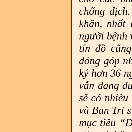
chống dịch.
khăn, nhất 
người bệnh v
tín đồ cũn
đóng góp nh
ký hơn 36 ng
vẫn đang đư
sẽ có nhiều
và Ban Trị 
mục tiêu “D