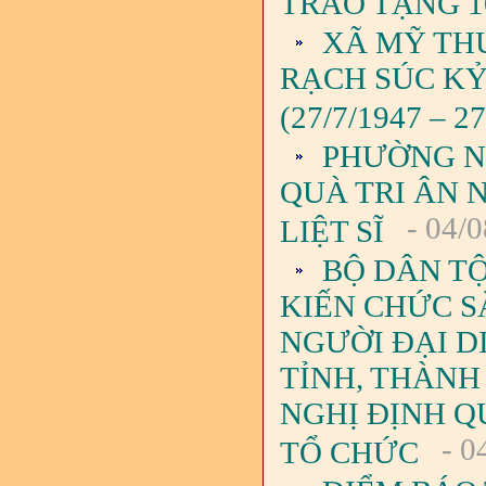
TRAO TẶNG 1
XÃ MỸ TH
RẠCH SÚC KỶ
(27/7/1947 – 27
PHƯỜNG N
QUÀ TRI ÂN 
- 04/0
LIỆT SĨ
BỘ DÂN TỘ
KIẾN CHỨC S
NGƯỜI ĐẠI D
TỈNH, THÀNH
NGHỊ ĐỊNH QU
- 0
TỔ CHỨC