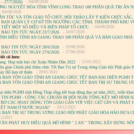
- 04/08/2026
 – 27/7/2026)
NG NGUYỆT HÓA TỈNH VĨNH LONG TRAO 100 PHẦN QUÀ TRI ÂN 
- 04/08/2026
ÂN TỘC VÀ TÔN GIÁO TỔ CHỨC HỘI THẢO LẤY Ý KIẾN CHỨC SẮC,
N BAN QUẢN LÝ CƠ SỞ TÍN NGƯỠNG CÁC TỈNH, THÀNH PHỐ KHU V
- 04/08/2026
 TIẾT MỘT SỐ ĐIỀU VÀ BIỆN PHÁP TỔ CHỨC
- 24/07/2026
 BÁO TIN TỨC NGÀY 23/7/2026
ĨNH ĐIỀU TỈNH AN GIANG TRAO 100 PHẦN QUÀ VÀ BÀN GIAO NHÀ
6
- 29/06/2026
 BÁO TIN TỨC NGÀY 28/6/2026
- 27/06/2026
 BÁO TIN TỨC NGÀY 27/6/2026
iết cũ hơn:
- 21/01/2022
ang: Họp mặt báo chí Xuân Nhâm Dần 2022
ôn giáo Chính phủ thăm chúc Tết Ban Trị sự Trung ương Giáo hội Phật giáo 
- 20/01/2022
ảy Hổ làm từ thiện
 BAN TÔN GIÁO TỈNH AN GIANG CHÚC TẾT BAN ĐẠI DIỆN PGHH TỈ
 BAN TÔN GIÁO TỈNH AN GIANG CHÚC TẾT BAN TRỊ SỰ TRUNG Ư
2
ại diện PGHH tỉnh Đồng Tháp tổng kết hoạt động đạo sự năm 2021, triển kha
 TIN PGHH - CÔNG TÁC CHUẨN BỊ HỘI NGHỊ TỔNG KẾT MÔ HÌNH 0
TRỢ CÁC HOẠT ĐỘNG TÔN GIÁO GẮN VỚI VIỆC GIỮ GÌN VÀ PHÁT
- 29/12/2021
IỆT NAM Ở NƯỚC NGOÀI”
 BAN TRỊ SỰ TRUNG ƯƠNG GIÁO HỘI PHẬT GIÁO HÒA HẢO ĐƯA CH
12/2021
TÂN PHÁT HUY HIỆU QUẢ MÔ HÌNH " 2 AN " TRONG XÂY DỰNG N