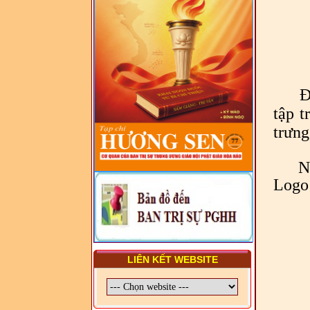
DIỆN TỈNH VÀ GIÁO LÝ
VIÊN - CHUYÊN ĐỀ: NHỮNG
VẤN ĐỀ CHUNG VỀ PHÁP
LUẬT VÀ HỆ THỐNG PHÁP
LUẬT VIỆT NAM
- LỚP TẬP HUẤN LỊCH SỬ,
PHÁP LUẬT VIỆT NAM VÀ
Đ
HIẾN CHƯƠNG GIÁO HỘI
PGHH NHIỆM KỲ VI (2024-
tập t
2029) CHO TRỊ SỰ VIÊN
trưng
TRUNG ƯƠNG, BAN ĐẠI
DIỆN TỈNH VÀ GIÁO LÝ
VIÊN - CHUYÊN ĐỀ: SỰ RA
Nhân
ĐỜI, BẢN CHẤT, CHỨC
NĂNG VÀ HÌNH THỨC CỦA
Logo 
NƯỚC CHXHCN VIỆT NAM
LIÊN KẾT WEBSITE