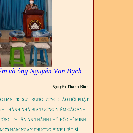
ễm và ông Nguyễn Văn Bạch
Nguyễn Thanh Bình
G BAN TRỊ SỰ TRUNG ƯƠNG GIÁO HỘI PHẬT
ÁNH THÀNH NHÀ BIA TƯỞNG NIỆM CÁC ANH
, PHƯỜNG THUẬN AN THÀNH PHỐ HỒ CHÍ MINH
M 79 NĂM NGÀY THƯƠNG BINH LIỆT SĨ