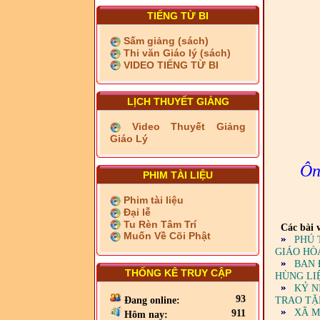
TIẾNG TỪ BI
Sấm giảng (sách)
Thi văn Giáo lý (sách)
VIDEO TIẾNG TỪ BI
LỊCH THUYẾT GIẢNG
Video Thuyết Giảng
Giáo Lý
Ôn
PHIM TÀI LIỆU
Phim tài liệu
Đại lễ
Tu Rèn Tâm Trí
Các bài v
Muốn Về Cõi Phật
PHÚ 
GIÁO HÒ
BAN 
THỐNG KÊ TRUY CẬP
HÙNG LIỆ
KỶ N
93
TRAO TẶ
Đang online:
XÃ M
911
Hôm nay: