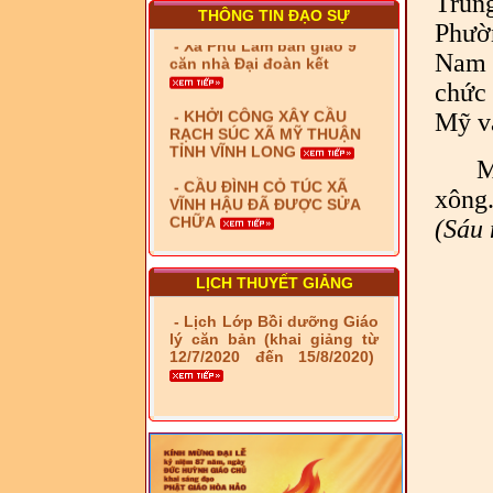
Trung
THÔNG TIN ĐẠO SỰ
- Xã Phú Lâm bàn giao 9
Phườ
căn nhà Đại đoàn kết
Nam 
- KHỞI CÔNG XÂY CẦU
chức 
RẠCH SÚC XÃ MỸ THUẬN
Mỹ v
TỈNH VĨNH LONG
- CẦU ĐÌNH CỎ TÚC XÃ
M
VĨNH HẬU ĐÃ ĐƯỢC SỬA
CHỮA
xông.
(Sáu 
- Bàn giao 10 căn nhà Đại
đoàn kết cho hộ có hoàn
cảnh khó khăn tại xã Tây
Yên
LỊCH THUYẾT GIẢNG
- LỄ RA QUÂN DẬM VÁ,
- Lịch Lớp Bồi dưỡng Giáo
SỬA CHỮA LỘ GIAO
lý căn bản (khai giảng từ
THÔNG NÔNG THÔN (XÃ
12/7/2020 đến 15/8/2020)
PHÚ THỌ)
- LỚP TẬP HUẤN LỊCH SỬ,
PHÁP LUẬT VIỆT NAM VÀ
HIẾN CHƯƠNG GIÁO HỘI
PGHH NHIỆM KỲ VI (2024-
2029) CHO TRỊ SỰ VIÊN
TRUNG ƯƠNG, BAN ĐẠI