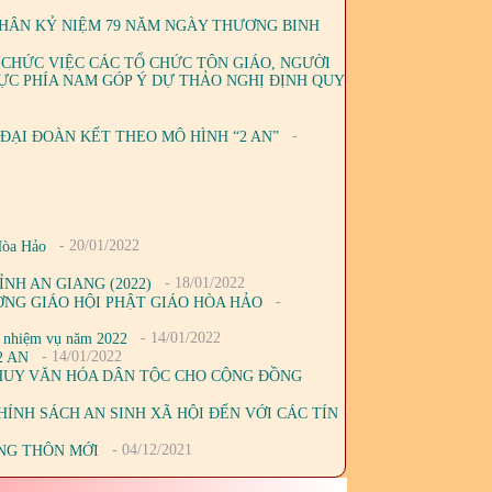
NHÂN KỶ NIỆM 79 NĂM NGÀY THƯƠNG BINH
 CHỨC VIỆC CÁC TỔ CHỨC TÔN GIÁO, NGƯỜI
ỰC PHÍA NAM GÓP Ý DỰ THẢO NGHỊ ĐỊNH QUY
-
 ĐẠI ĐOÀN KẾT THEO MÔ HÌNH “2 AN”
- 20/01/2022
Hòa Hảo
- 18/01/2022
NH AN GIANG (2022)
-
ƠNG GIÁO HỘI PHẬT GIÁO HÒA HẢO
- 14/01/2022
i nhiệm vụ năm 2022
- 14/01/2022
2 AN
 HUY VĂN HÓA DÂN TỘC CHO CỘNG ĐỒNG
ÍNH SÁCH AN SINH XÃ HỘI ĐẾN VỚI CÁC TÍN
- 04/12/2021
ÔNG THÔN MỚI