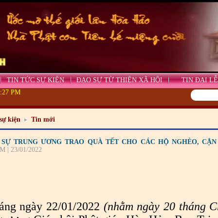
TIN TỨC SỰ KIỆN
ĐẠO SỰ TỪ THIỆN XÃ HỘI
TIN ĐẠI LỄ
9:28 PM
sự kiện
Tin mới
Ị SỰ TRUNG ƯƠNG TRAO QUÀ TẾT CHO CÁC HỘ NGHÈO, CẬN
M | 23/01/2022
áng ngày 22/01/2022
(nhằm ngày 20 tháng 