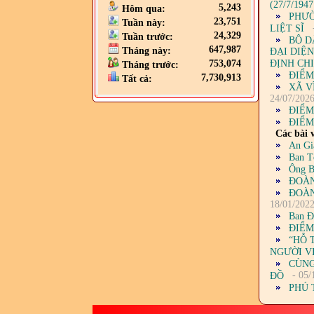
(27/7/1947
5,243
Hôm qua:
PHƯỜ
23,751
Tuần này:
LIỆT SĨ
24,329
Tuần trước:
BỘ D
647,987
Tháng này:
ĐẠI DIỆ
ĐỊNH CHI
753,074
Tháng trước:
ĐIỂM
7,730,913
Tất cả:
XÃ V
24/07/202
ĐIỂM
ĐIỂM
Các bài v
An Gi
Ban T
Ông B
ĐOÀN
ĐOÀN
18/01/202
Ban Đ
ĐIỂM
“HỖ 
NGƯỜI V
CÙNG
- 05/
ĐỒ
PHÚ 