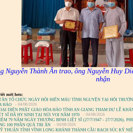
g Nguyễn Thành Ân trao, ông Nguyễn Huy Di
nhận
iết mới hơn:
TÂN TỔ CHỨC NGÀY HỘI HIẾN MÁU TÌNH NGUYỆN TẠI HỘI TRƯỜN
- 04/08/2026
A HẢO
ĐẠI DIỆN PHẬT GIÁO HÒA HẢO TỈNH AN GIANG THAM DỰ LỄ KH
- 04/08/2026
T SĨ ĐÃ HY SINH TẠI NÚI VOI NĂM 1970
IỆM 79 NĂM NGÀY THƯƠNG BINH LIỆT SĨ (27/7/1947 - 27/7/2026)
- 04/08/2026
NG 100 PHẦN QUÀ TRI ÂN
Ỹ THUẬN TỈNH VĨNH LONG KHÁNH THÀNH CẦU RẠCH SÚC KỶ NIỆ