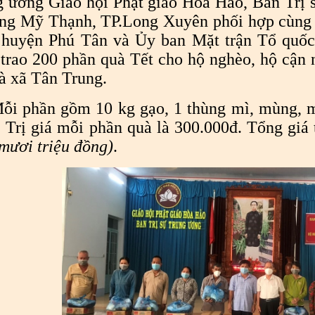
 ương Giáo hội Phật giáo Hòa Hảo, Ban Trị 
ng Mỹ Thạnh, TP.Long Xuyên phối hợp cùng 
huyện Phú Tân và Ủy ban Mặt trận Tổ quốc 
trao 200 phần quà Tết cho hộ nghèo, hộ cận n
à xã Tân Trung.
ỗi phần gồm 10 kg gạo, 1 thùng mì, mùng, m
 Trị giá mỗi phần quà là 300.000đ. Tổng giá t
mươi triệu đồng)
.