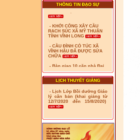
căn nhà Đại đoàn kết
THÔNG TIN ĐẠO SỰ
- KHỞI CÔNG XÂY CẦU
RẠCH SÚC XÃ MỸ THUẬN
TỈNH VĨNH LONG
- CẦU ĐÌNH CỎ TÚC XÃ
VĨNH HẬU ĐÃ ĐƯỢC SỬA
CHỮA
- Bàn giao 10 căn nhà Đại
đoàn kết cho hộ có hoàn
cảnh khó khăn tại xã Tây
Yên
LỊCH THUYẾT GIẢNG
- LỄ RA QUÂN DẬM VÁ,
SỬA CHỮA LỘ GIAO
- Lịch Lớp Bồi dưỡng Giáo
THÔNG NÔNG THÔN (XÃ
lý căn bản (khai giảng từ
PHÚ THỌ)
12/7/2020 đến 15/8/2020)
- LỚP TẬP HUẤN LỊCH SỬ,
PHÁP LUẬT VIỆT NAM VÀ
HIẾN CHƯƠNG GIÁO HỘI
PGHH NHIỆM KỲ VI (2024-
2029) CHO TRỊ SỰ VIÊN
TRUNG ƯƠNG, BAN ĐẠI
DIỆN TỈNH VÀ GIÁO LÝ