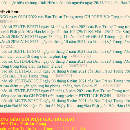
 báo thực hiện chương trình Hiến máu tình nguyện ngày 26/12/2022 của Ban 
3
iết cũ hơn:
GỎ ngày 06/01/2022 của Ban Trị sự Trung ương GH PGHH V/v Tặng quà bà
08/01/2022
báo số 221/TB-BTSTU ngày 14 tháng 12 năm 2021 của Ban Trị sự Trung ương
o chủ Phật giáo Hòa Hảo kỷ niệm lần thứ 102 (25/11 Kỷ Mùi - 25/11 Tân Sửu
văn số 204/CV-BTSTU ngày 17 tháng 11 năm 2021 về việc Lễ Tưởng niệm Đồn
văn số 201/CV-BTSTƯ ngày 03 tháng 10 năm 2021 của Ban Trị sự Trung ương về
/10/2021
 báo số 163/TB-BTSTƯ ngày 05 tháng 7 năm 2021 của Ban Trị sự Trung ương
- 06/07/2021
 hình dịch covid-19 đang diễn ra phức tạp
 báo số: 05/TB-BDDAG ngày 05 tháng 7 năm 2021 của Ban Trị sự Trung ương về
- 06/07/2021
gưỡng trong tổng điều tra kinh tế 2021
 báo số: 151/TB-BTSTƯ ngày 01 tháng 6 năm 2021 của Ban Trị sự Trung ương
- 18/06/2021
6 của Ban Trị sự Trung ương
 báo số: 155/TB-BTSTƯ ngày 03 tháng 6 năm 2021 của Ban Trị sự Trung ươ
- 03/06/2021
ợt cao điểm quyên góp ủng hộ phòng, chống dịch Covid-19
 báo số 153/TB-BTSTU ngày 02 tháng 6 năm 2021 của Ban Trị sự Trung ương G
- 02/06/2
ạt động đạo sự của GH PGHH trên trang website BTSTU GH PGHH
 báo số: 149/TB-BTSTƯ ngày 31 tháng 5 năm 2021 của Ban Trị sự Trung ươn
tôn giáo Đại lễ Kỷ niệm lần thứ 82-Ngày Khai sáng Đạo Phật giáo Hòa Hảo (
ƯƠNG GIÁO HỘI PHẬT GIÁO HÒA HẢO
 Phú Tân - Tỉnh An Giang
huộc về Ban Trị Sự Trung Ương Phật Giáo Hòa Hảo