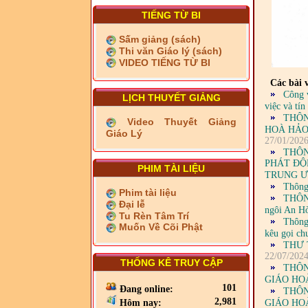
TIẾNG TỪ BI
Sấm giảng (sách)
Thi văn Giáo lý (sách)
VIDEO TIẾNG TỪ BI
Các bài v
Công 
LỊCH THUYẾT GIẢNG
việc và tí
THÔN
Video Thuyết Giảng
HOÀ HẢO
Giáo Lý
27/01/202
THÔN
PHÁT ĐỘ
PHIM TÀI LIỆU
TRUNG Ư
Thông
Phim tài liệu
THÔNG
Đại lễ
ngôi An Hò
Tu Rèn Tâm Trí
Thông
Muốn Về Cõi Phật
kêu gọi ch
THƯ 
22/07/202
THỐNG KÊ TRUY CẬP
THÔN
GIÁO HO
101
Đang online:
THÔN
2,981
GIÁO HO
Hôm nay: