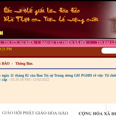
TIN TỨC SỰ KIỆN
ĐẠO SỰ TỪ THIỆN XÃ HỘI
TIN ĐẠI LỄ
29:22 PM
 BÁO
Thông Báo.
 ngày 11 tháng 02 của Ban Trị sự Trung ương GH PGHH về việc Tổ c
c cấp
- 03:26:58 PM | 12/02/2022