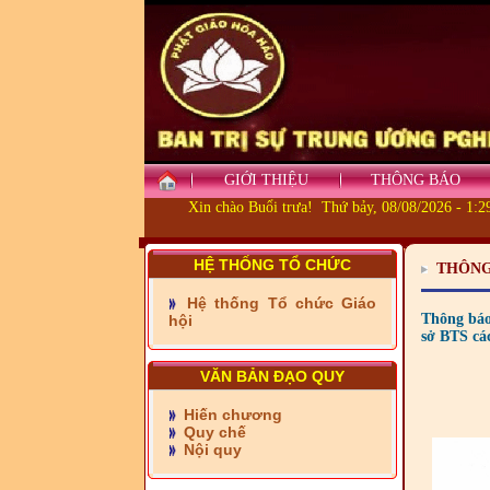
GIỚI THIỆU
THÔNG BÁO
Xin chào Buổi trưa! Thứ bảy, 08/08/2026 - 1:
HỆ THỐNG TỔ CHỨC
THÔNG
- Những tấm lòng thiện
nguyện vùng biên
Hệ thống Tổ chức Giáo
Thông báo
hội
- BAN TRỊ SỰ XÃ ĐẠI
sở BTS cá
PHƯỚC TỈNH ĐỒNG NAI
TIẾP SỨC ĐẾN TRƯỜNG
VĂN BẢN ĐẠO QUY
- Xã Châu Phú khánh
Hiến chương
thành cầu Kênh 7 - Nam
Quy chế
kênh Quốc Gia
Nội quy
- Xã Phú Lâm bàn giao 9