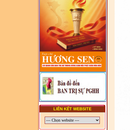
VIÊN - CHUYÊN ĐỀ: NHỮNG
VẤN ĐỀ CHUNG VỀ PHÁP
LUẬT VÀ HỆ THỐNG PHÁP
LUẬT VIỆT NAM
- LỚP TẬP HUẤN LỊCH SỬ,
PHÁP LUẬT VIỆT NAM VÀ
HIẾN CHƯƠNG GIÁO HỘI
PGHH NHIỆM KỲ VI (2024-
2029) CHO TRỊ SỰ VIÊN
TRUNG ƯƠNG, BAN ĐẠI
DIỆN TỈNH VÀ GIÁO LÝ
VIÊN - CHUYÊN ĐỀ: SỰ RA
ĐỜI, BẢN CHẤT, CHỨC
NĂNG VÀ HÌNH THỨC CỦA
NƯỚC CHXHCN VIỆT NAM
LIÊN KẾT WEBSITE