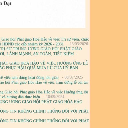
iáo hội Phật giáo Hoà Hảo về việc Trị sự viên, chức
- 13/03/2026
 và HĐND các cấp nhiệm kỳ 2026 - 2031
 TRỊ SỰ TRUNG ƯƠNG GIÁO HỘI PHẬT GIÁO
-
ƠI, LÀNH MẠNH, AN TOÀN, TIẾT KIỆM
 PHẬT GIÁO HOÀ HẢO VỀ VIỆC HƯỚNG ỨNG LỄ
ẮC PHỤC HẬU QUẢ MƯA LŨ CỦA UỶ BAN
- 08/07/2025
ề việc tạm dừng hoạt động tôn giáo
ội Phật giáo Hòa Hảo về việc Tạm dừng lễ bái tại
 Giáo hội Phật giáo Hòa Hảo về việc Hưởng ứng lời
- 18/09/2024
N và hướng dẫn thực hiện
-
RUNG ƯƠNG GIÁO HỘI PHẬT GIÁO HÒA HẢO
THÔNG TIN KHÔNG CHÍNH THỐNG ĐỐI VỚI PHẬT
THÔNG TIN KHÔNG CHÍNH THỐNG ĐỐI VỚI PHẬT