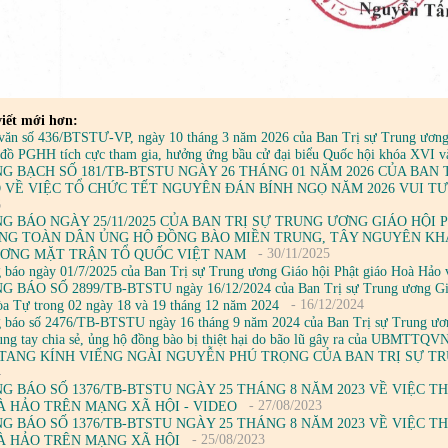
iết mới hơn:
văn số 436/BTSTƯ-VP, ngày 10 tháng 3 năm 2026 của Ban Trị sự Trung ương G
n đồ PGHH tích cực tham gia, hưởng ứng bầu cử đại biểu Quốc hội khóa XVI
G BẠCH SỐ 181/TB-BTSTU NGÀY 26 THÁNG 01 NĂM 2026 CỦA BAN
 VỀ VIỆC TỔ CHỨC TẾT NGUYÊN ĐÁN BÍNH NGỌ NĂM 2026 VUI TƯ
6
G BÁO NGÀY 25/11/2025 CỦA BAN TRỊ SỰ TRUNG ƯƠNG GIÁO HỘI
NG TOÀN DÂN ỦNG HỘ ĐỒNG BÀO MIỀN TRUNG, TÂY NGUYÊN KH
- 30/11/2025
ƠNG MẶT TRẬN TỔ QUỐC VIỆT NAM
 báo ngày 01/7/2025 của Ban Trị sự Trung ương Giáo hội Phật giáo Hoà Hảo v
 BÁO SỐ 2899/TB-BTSTU ngày 16/12/2024 của Ban Trị sự Trung ương Giáo h
- 16/12/2024
a Tự trong 02 ngày 18 và 19 tháng 12 năm 2024
 báo số 2476/TB-BTSTU ngày 16 tháng 9 năm 2024 của Ban Trị sự Trung ương
ung tay chia sẻ, ủng hộ đồng bào bị thiệt hại do bão lũ gây ra của UBMTTQV
TANG KÍNH VIẾNG NGÀI NGUYỄN PHÚ TRỌNG CỦA BAN TRỊ SỰ T
4
G BÁO SỐ 1376/TB-BTSTU NGÀY 25 THÁNG 8 NĂM 2023 VỀ VIỆC 
- 27/08/2023
À HẢO TRÊN MẠNG XÃ HỘI - VIDEO
G BÁO SỐ 1376/TB-BTSTU NGÀY 25 THÁNG 8 NĂM 2023 VỀ VIỆC 
- 25/08/2023
À HẢO TRÊN MẠNG XÃ HỘI