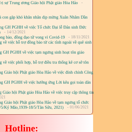
-
Trị sự Trung ương Giáo hội Phật giáo Hòa Hảo
 con gặp khó khăn nhân dịp mừng Xuân Nhâm Dần
 GH PGHH về việc Tổ chức Đại lễ Đản sinh Đức
- 14/12/2021
)
- 18/11/2021
g bào, đồng đạo tử vong vì Covid-19
 việc hỗ trợ đồng bào từ các tỉnh ngoài về quê sinh
 GH PGHH về việc tạm ngưng sinh hoạt tôn giáo
 việc phối hợp, hỗ trợ điều tra thống kê cơ sở tôn
 Giáo hội Phật giáo Hòa Hảo về việc đính chính Công
ng GH PGHH về việc hưởng ứng Lời kêu gọi toàn dân
iáo hội Phật giáo Hòa Hảo về việc truy cập thông tin
021
g Giáo hội Phật giáo Hòa Hảo về tạm ngưng tổ chức
- 01/06/2021
18/5/Kỷ Mão,1939-18/5/Tân Sửu, 2021)
Hotline: