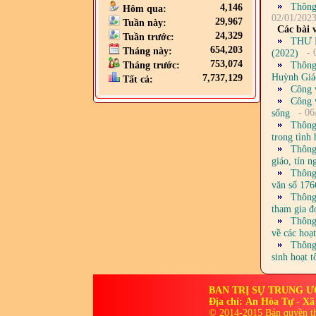
Thông
4,146
Hôm qua:
02/01/202
29,967
Tuần này:
Các bài v
24,329
Tuần trước:
THƯ N
654,203
Tháng này:
- 
(2022)
753,074
Thông 
Tháng trước:
Huỳnh Giá
7,737,129
Tất cả:
Công 
Công 
- 06
sống
Thông
trong tình
Thông
giáo, tín n
Thông
văn số 176
Thông
tham gia đ
Thông
về các ho
Thông
sinh hoạt 
BAN TRỊ SỰ TRUNG 
Địa chỉ: An Hòa Tự - Xã
© 2014-2015 Bản quyền t