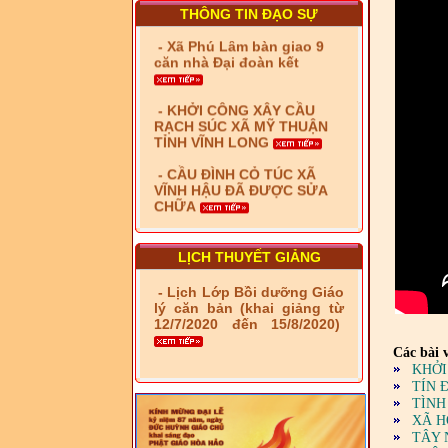
THÔNG TIN ĐẠO SỰ
- Xã Phú Lâm bàn giao 9
căn nhà Đại đoàn kết
- KHỞI CÔNG XÂY CẦU
RẠCH SÚC XÃ MỸ THUẬN
TỈNH VĨNH LONG
- CẦU ĐÌNH CỎ TÚC XÃ
VĨNH HẬU ĐÃ ĐƯỢC SỬA
CHỮA
- Bàn giao 10 căn nhà Đại
đoàn kết cho hộ có hoàn
cảnh khó khăn tại xã Tây
LỊCH THUYẾT GIẢNG
Yên
- Lịch Lớp Bồi dưỡng Giáo
- LỄ RA QUÂN DẬM VÁ,
lý căn bản (khai giảng từ
SỬA CHỮA LỘ GIAO
12/7/2020 đến 15/8/2020)
THÔNG NÔNG THÔN (XÃ
PHÚ THỌ)
Các bài v
KHỞI
- LỚP TẬP HUẤN LỊCH SỬ,
TÍN 
PHÁP LUẬT VIỆT NAM VÀ
TÌNH
HIẾN CHƯƠNG GIÁO HỘI
XÃ H
PGHH NHIỆM KỲ VI (2024-
TÂY 
2029) CHO TRỊ SỰ VIÊN