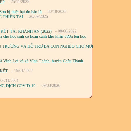
- 25/11/2025
IỆP
- 30/10/2025
 bị thiệt hại do bão lũ
- 20/09/2025
 THIÊN TAI
- 08/06/2022
KẾT TẠI KHÁNH AN (2022)
 cho học sinh có hoàn cảnh khó khăn vươn lên học
ẾN TRƯỜNG VÀ HỖ TRỢ BÀ CON NGHÈO CHỢ MỚI
xã Vĩnh Lợi và xã Vĩnh Thành, huyện Châu Thành.
- 15/01/2022
 KẾT
 06/11/2021
- 09/03/2026
NG DỊCH COVID-19