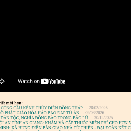
iết mới hơn:
- 28/02/2026
 CÔNG CẦU KÊNH THỦY ĐIỆN ĐỒNG THÁP
- 09/03/2026
ĐỒ PHẬT GIÁO HÒA HẢO BÁO ĐÁP TỨ ÂN
- 30/12/2025
 DÂN TỘC, NGHĨA ĐỒNG BÀO TRONG BÃO LŨ
ỘI AN TỈNH AN GIANG: KHÁM VÀ CẤP THUỐC MIỄN PHÍ CHO HƠN 
NINH: XÃ HƯNG ĐIỀN BÀN GIAO NHÀ TỪ THIỆN - ĐẠI ĐOÀN KẾT 