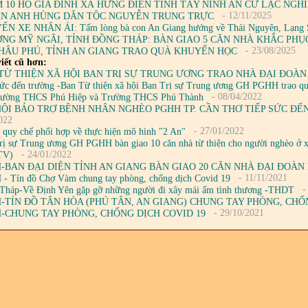
 10 HỘ GIA ĐÌNH XÃ HƯNG ĐIỀN TỈNH TÂY NINH AN CƯ LẠC NGH
- 12/11/2025
ÂN ANH HÙNG DÂN TỘC NGUYỄN TRUNG TRỰC
N XE NHÂN ÁI: Tấm lòng bà con An Giang hướng về Thái Nguyên, Lạng Sơn
NG MỸ NGÃI, TỈNH ĐỒNG THÁP: BÀN GIAO 5 CĂN NHÀ KHẮC PHỤC
- 23/08/2025
HÂU PHÚ, TỈNH AN GIANG TRAO QUÀ KHUYẾN HỌC
iết cũ hơn:
TỪ THIỆN XÃ HỘI BAN TRỊ SỰ TRUNG ƯƠNG TRAO NHÀ ĐẠI ĐOÀN 
sức đến trường -Ban Từ thiện xã hội Ban Trị sự Trung ương GH PGHH trao quà
- 08/04/2022
Trường THCS Phú Hiệp và Trường THCS Phú Thành
HỘI BẢO TRỢ BỆNH NHÂN NGHÈO PGHH TP. CẦN THƠ TIẾP SỨC Đ
022
- 27/01/2022
 quy chế phối hợp về thực hiện mô hình "2 An"
rị sự Trung ương GH PGHH bàn giao 10 căn nhà từ thiện cho người nghèo ở 
- 24/01/2022
TV)
-BAN ĐẠI DIỆN TỈNH AN GIANG BÀN GIAO 20 CĂN NHÀ ĐẠI ĐOÀN
- 11/11/2021
- Tín đồ Chợ Vàm chung tay phòng, chống dịch Covid 19
-
Tháp-Về Định Yên gặp gỡ những người đi xây mái ấm tình thương -THDT
-TÍN ĐỒ TÂN HÒA (PHÚ TÂN, AN GIANG) CHUNG TAY PHÒNG, CHỐ
- 29/10/2021
-CHUNG TAY PHÒNG, CHỐNG DỊCH COVID 19