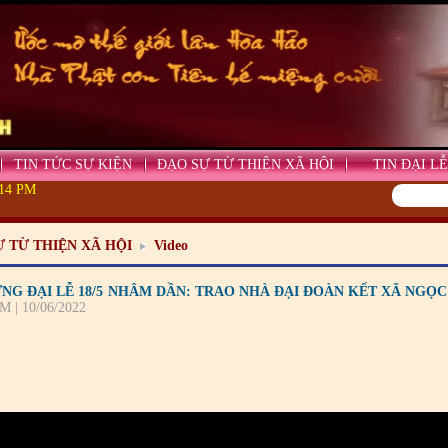
TIN TỨC SỰ KIỆN
ĐẠO SỰ TỪ THIỆN XÃ HỘI
TIN ĐẠI LỄ
:14 PM
Ự TỪ THIỆN XÃ HỘI
Video
NG ĐẠI LỄ 18/5 NHÂM DẦN: TRAO NHÀ ĐẠI ĐOÀN KẾT XÃ NGỌC 
M | 10/06/2022