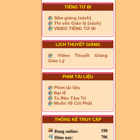
TIẾNG TỪ BI
Sấm giảng (sách)
Thi văn Giáo lý (sách)
VIDEO TIẾNG TỪ BI
LỊCH THUYẾT GIẢNG
Video Thuyết Giảng
Giáo Lý
PHIM TÀI LIỆU
Phim tài liệu
Đại lễ
Tu Rèn Tâm Trí
Muốn Về Cõi Phật
THỐNG KÊ TRUY CẬP
190
Đang online:
706
Hôm nay: