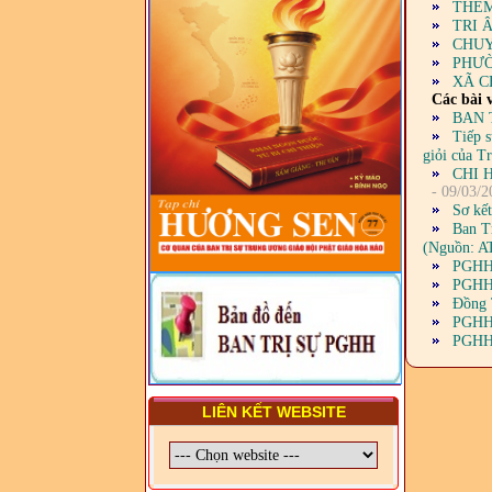
THÊM
TRUNG ƯƠNG, BAN ĐẠI
TRI 
DIỆN TỈNH VÀ GIÁO LÝ
CHUYẾ
VIÊN - CHUYÊN ĐỀ: NHỮNG
PHƯỜ
VẤN ĐỀ CHUNG VỀ PHÁP
XÃ C
LUẬT VÀ HỆ THỐNG PHÁP
LUẬT VIỆT NAM
Các bài v
BAN 
- LỚP TẬP HUẤN LỊCH SỬ,
Tiếp 
PHÁP LUẬT VIỆT NAM VÀ
giỏi của 
HIẾN CHƯƠNG GIÁO HỘI
CHI 
PGHH NHIỆM KỲ VI (2024-
- 09/03/2
2029) CHO TRỊ SỰ VIÊN
Sơ kết
TRUNG ƯƠNG, BAN ĐẠI
Ban T
DIỆN TỈNH VÀ GIÁO LÝ
(Nguồn: A
VIÊN - CHUYÊN ĐỀ: SỰ RA
PGHH
ĐỜI, BẢN CHẤT, CHỨC
PGHH 
NĂNG VÀ HÌNH THỨC CỦA
Đồng 
NƯỚC CHXHCN VIỆT NAM
PGHH
PGHH
LIÊN KẾT WEBSITE