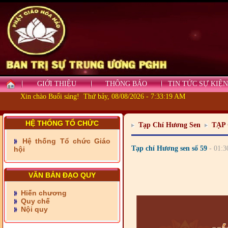
- Những tấm lòng thiện
nguyện vùng biên
GIỚI THIỆU
THÔNG BÁO
TIN TỨC SỰ KIỆN
- BAN TRỊ SỰ XÃ ĐẠI
Xin chào Buổi sáng! Thứ bảy, 08/08/2026 - 7:33:21 AM
PHƯỚC TỈNH ĐỒNG NAI
TIẾP SỨC ĐẾN TRƯỜNG
HỆ THỐNG TỔ CHỨC
Tạp Chí Hương Sen
TẠP
- Xã Châu Phú khánh
thành cầu Kênh 7 - Nam
Hệ thống Tổ chức Giáo
kênh Quốc Gia
Tạp chí Hương sen số 59
- 01:3
hội
- Xã Phú Lâm bàn giao 9
căn nhà Đại đoàn kết
VĂN BẢN ĐẠO QUY
Hiến chương
- KHỞI CÔNG XÂY CẦU
Quy chế
RẠCH SÚC XÃ MỸ THUẬN
Nội quy
TỈNH VĨNH LONG