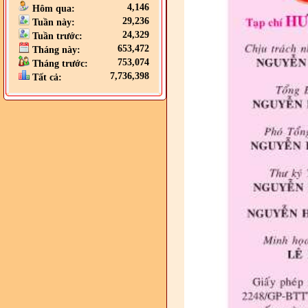
4,146
Hôm qua:
29,236
Tuần này:
24,329
Tuần trước:
653,472
Tháng này:
753,074
Tháng trước:
7,736,398
Tất cả: