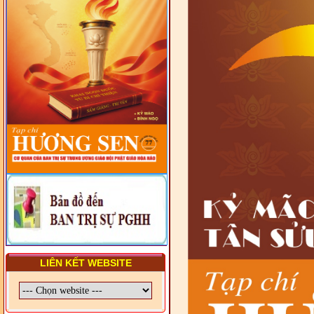
HIẾN CHƯƠNG GIÁO HỘI
PGHH NHIỆM KỲ VI (2024-
2029) CHO TRỊ SỰ VIÊN
TRUNG ƯƠNG, BAN ĐẠI
DIỆN TỈNH VÀ GIÁO LÝ
VIÊN - CHUYÊN ĐỀ: SỰ RA
ĐỜI, BẢN CHẤT, CHỨC
NĂNG VÀ HÌNH THỨC CỦA
NƯỚC CHXHCN VIỆT NAM
LIÊN KẾT WEBSITE