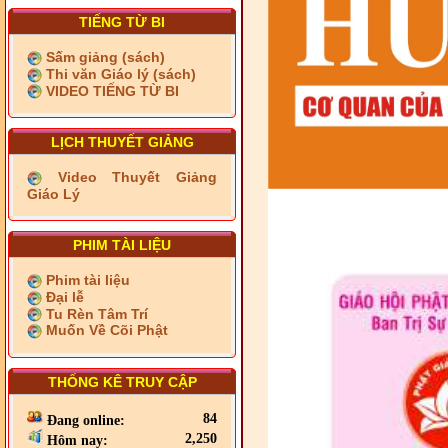
TIẾNG TỪ BI
Sấm giảng (sách)
Thi văn Giáo lý (sách)
VIDEO TIẾNG TỪ BI
LỊCH THUYẾT GIẢNG
Video Thuyết Giảng
Giáo Lý
PHIM TÀI LIỆU
Phim tài liệu
Đại lễ
Tu Rèn Tâm Trí
Muốn Về Cõi Phật
THỐNG KÊ TRUY CẬP
84
Đang online:
2,250
Hôm nay: