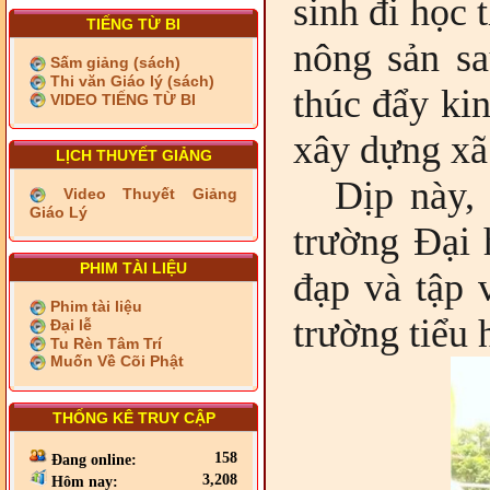
sinh đi học 
TIẾNG TỪ BI
nông sản sa
Sấm giảng (sách)
Thi văn Giáo lý (sách)
thúc đẩy kin
VIDEO TIẾNG TỪ BI
xây dựng xã
LỊCH THUYẾT GIẢNG
Dịp này,
Video Thuyết Giảng
Giáo Lý
trường Đại
PHIM TÀI LIỆU
đạp và tập 
Phim tài liệu
trường tiểu
Đại lễ
Tu Rèn Tâm Trí
Muốn Về Cõi Phật
THỐNG KÊ TRUY CẬP
158
Đang online:
3,208
Hôm nay: