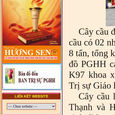
VIÊN - CHUYÊN ĐỀ: NHỮNG
VẤN ĐỀ CHUNG VỀ PHÁP
LUẬT VÀ HỆ THỐNG PHÁP
LUẬT VIỆT NAM
- LỚP TẬP HUẤN LỊCH SỬ,
PHÁP LUẬT VIỆT NAM VÀ
Cây cầu đ
HIẾN CHƯƠNG GIÁO HỘI
PGHH NHIỆM KỲ VI (2024-
2029) CHO TRỊ SỰ VIÊN
cầu có 02 nh
TRUNG ƯƠNG, BAN ĐẠI
DIỆN TỈNH VÀ GIÁO LÝ
VIÊN - CHUYÊN ĐỀ: SỰ RA
8 tấn, tổng 
ĐỜI, BẢN CHẤT, CHỨC
NĂNG VÀ HÌNH THỨC CỦA
đồ PGHH cá
NƯỚC CHXHCN VIỆT NAM
K97 khoa 
Trị sự Giáo
Cây cầu 
LIÊN KẾT WEBSITE
Thạnh và H