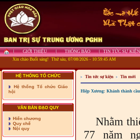
GIỚI THIỆU
THÔNG BÁO
TIN TỨC SỰ KIỆN
Xin chào Buổi sáng! Thứ sáu, 07/08/2026 - 10:59:46 AM
- Những tấm lòng thiện
HỆ THỐNG TỔ CHỨC
Tin tức sự kiện
Tin mới
nguyện vùng biên
Hệ thống Tổ chức Giáo
- BAN TRỊ SỰ XÃ ĐẠI
Hiệp Xương: Khánh thành cầu
hội
PHƯỚC TỈNH ĐỒNG NAI
TIẾP SỨC ĐẾN TRƯỜNG
VĂN BẢN ĐẠO QUY
- Xã Châu Phú khánh
Nhằm thi
Hiến chương
thành cầu Kênh 7 - Nam
Quy chế
kênh Quốc Gia
Nội quy
77 năm ng
- Xã Phú Lâm bàn giao 9