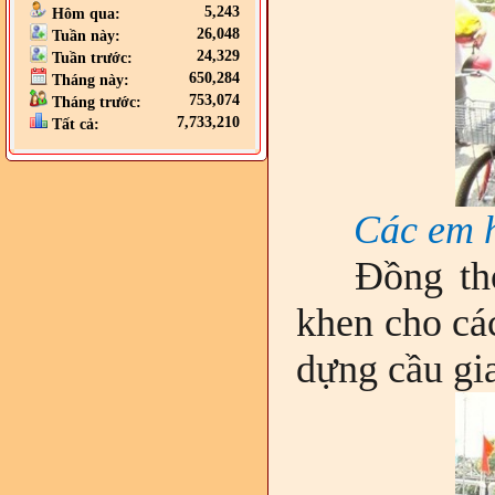
5,243
Hôm qua:
26,048
Tuần này:
24,329
Tuần trước:
650,284
Tháng này:
753,074
Tháng trước:
7,733,210
Tất cả:
Các em h
Đồng th
khen cho cá
dựng cầu gi