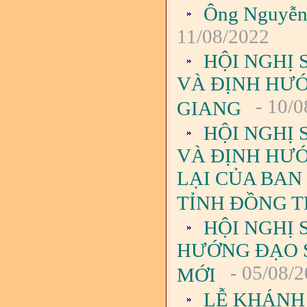
Ông Nguyễn 
11/08/2022
HỘI NGHỊ 
VÀ ĐỊNH HƯỚ
- 10/0
GIANG
HỘI NGHỊ 
VÀ ĐỊNH HƯ
LẠI CỦA BAN 
TỈNH ĐỒNG 
HỘI NGHỊ 
HƯỚNG ĐẠO S
- 05/08/
MỚI
LỄ KHÁNH 