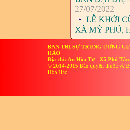
27/07/2022
LỄ KHỞI 
XÃ MỸ PHÚ,
BAN TRỊ SỰ TRUNG ƯƠNG GI
HẢO
Địa chỉ: An Hòa Tự - Xã Phú Tân
© 2014-2015 Bản quyền thuộc về B
Hòa Hảo