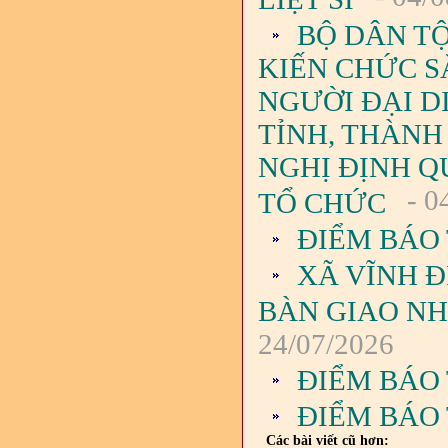
BỘ DÂN TỘ
KIẾN CHỨC S
NGƯỜI ĐẠI D
TỈNH, THÀNH
NGHỊ ĐỊNH QU
- 0
TỔ CHỨC
ĐIỂM BÁO 
XÃ VĨNH Đ
BÀN GIAO NH
24/07/2026
ĐIỂM BÁO 
ĐIỂM BÁO 
Các bài viết cũ hơn: