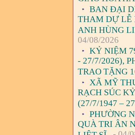
BAN ĐẠI D
THAM DỰ LỄ
ANH HÙNG LIỆ
04/08/2026
KỶ NIỆM 7
- 27/7/2026)
TRAO TẶNG 1
XÃ MỸ TH
RẠCH SÚC KỶ
(27/7/1947 – 27
PHƯỜNG N
QUÀ TRI ÂN 
- 04/0
LIỆT SĨ