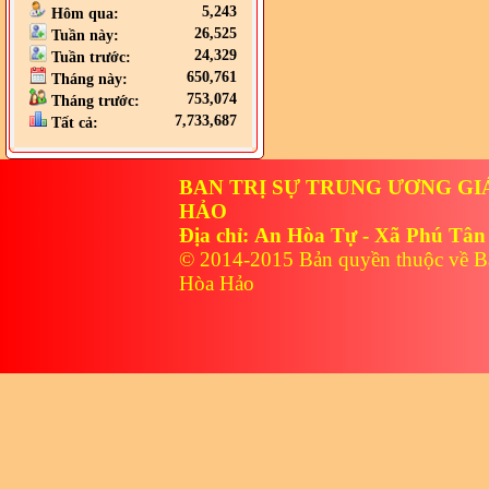
5,243
Hôm qua:
26,525
Tuần này:
24,329
Tuần trước:
650,761
Tháng này:
753,074
Tháng trước:
7,733,687
Tất cả:
BAN TRỊ SỰ TRUNG ƯƠNG GI
HẢO
Địa chỉ: An Hòa Tự - Xã Phú Tân
© 2014-2015 Bản quyền thuộc về B
Hòa Hảo