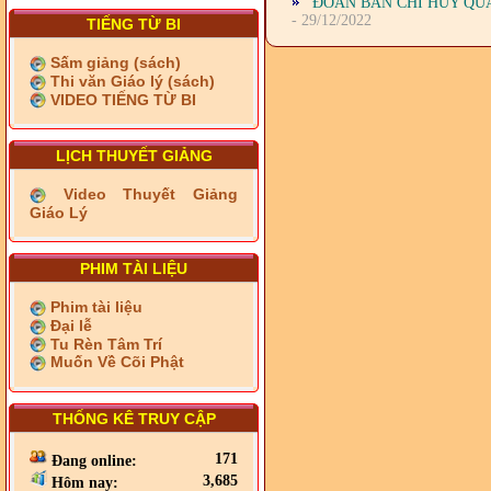
ĐOÀN BAN CHỈ HUY QU
- 29/12/2022
TIẾNG TỪ BI
Sấm giảng (sách)
Thi văn Giáo lý (sách)
VIDEO TIẾNG TỪ BI
LỊCH THUYẾT GIẢNG
Video Thuyết Giảng
Giáo Lý
PHIM TÀI LIỆU
Phim tài liệu
Đại lễ
Tu Rèn Tâm Trí
Muốn Về Cõi Phật
THỐNG KÊ TRUY CẬP
171
Đang online:
3,685
Hôm nay: