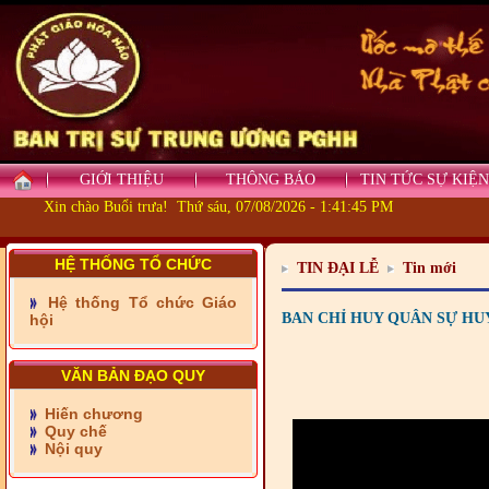
GIỚI THIỆU
THÔNG BÁO
TIN TỨC SỰ KIỆN
Xin chào Buổi trưa! Thứ sáu, 07/08/2026 - 1:41:45 PM
HỆ THỐNG TỔ CHỨC
TIN ĐẠI LỄ
Tin mới
- Những tấm lòng thiện
nguyện vùng biên
Hệ thống Tổ chức Giáo
BAN CHỈ HUY QUÂN SỰ HU
hội
- BAN TRỊ SỰ XÃ ĐẠI
PHƯỚC TỈNH ĐỒNG NAI
TIẾP SỨC ĐẾN TRƯỜNG
VĂN BẢN ĐẠO QUY
Hiến chương
- Xã Châu Phú khánh
Quy chế
thành cầu Kênh 7 - Nam
Nội quy
kênh Quốc Gia
- Xã Phú Lâm bàn giao 9