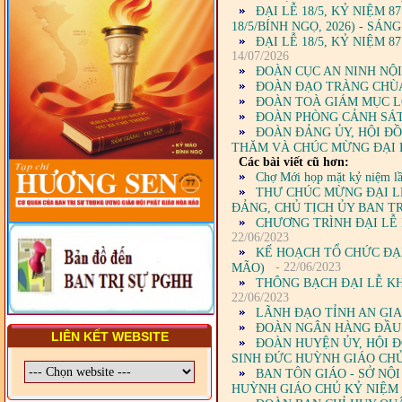
ĐẠI LỄ 18/5, KỶ NIỆM 
VIÊN - CHUYÊN ĐỀ: NHỮNG
18/5/BÍNH NGỌ, 2026) - SÁ
VẤN ĐỀ CHUNG VỀ PHÁP
ĐẠI LỄ 18/5, KỶ NIỆM 
LUẬT VÀ HỆ THỐNG PHÁP
14/07/2026
LUẬT VIỆT NAM
ĐOÀN CỤC AN NINH NỘI
- LỚP TẬP HUẤN LỊCH SỬ,
ĐOÀN ĐẠO TRÀNG CHÙA
PHÁP LUẬT VIỆT NAM VÀ
ĐOÀN TOÀ GIÁM MỤC L
HIẾN CHƯƠNG GIÁO HỘI
ĐOÀN PHÒNG CẢNH SÁT
PGHH NHIỆM KỲ VI (2024-
ĐOÀN ĐẢNG ỦY, HỘI Đ
2029) CHO TRỊ SỰ VIÊN
THĂM VÀ CHÚC MỪNG ĐẠI 
TRUNG ƯƠNG, BAN ĐẠI
Các bài viết cũ hơn:
DIỆN TỈNH VÀ GIÁO LÝ
Chợ Mới họp mặt kỷ niệm lầ
VIÊN - CHUYÊN ĐỀ: SỰ RA
THƯ CHÚC MỪNG ĐẠI LỄ
ĐỜI, BẢN CHẤT, CHỨC
ĐẢNG, CHỦ TỊCH ỦY BAN 
NĂNG VÀ HÌNH THỨC CỦA
CHƯƠNG TRÌNH ĐẠI LỄ 
NƯỚC CHXHCN VIỆT NAM
22/06/2023
KẾ HOẠCH TỔ CHỨC ĐẠI
- 22/06/2023
MÃO)
THÔNG BẠCH ĐẠI LỄ KH
22/06/2023
LÃNH ĐẠO TỈNH AN GI
ĐOÀN NGÂN HÀNG ĐẦU 
LIÊN KẾT WEBSITE
ĐOÀN HUYỆN ỦY, HỘI 
SINH ĐỨC HUỲNH GIÁO CHỦ
BAN TÔN GIÁO - SỞ NỘ
HUỲNH GIÁO CHỦ KỶ NIỆM 