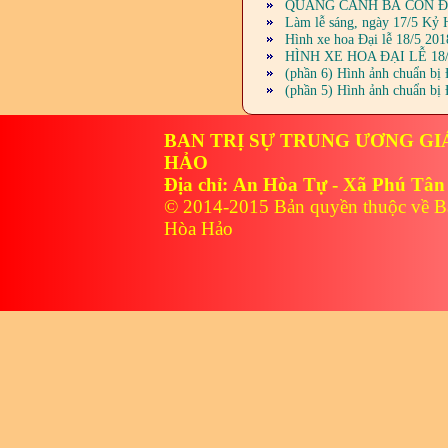
QUANG CẢNH BÀ CON ĐI 
Làm lễ sáng, ngày 17/5 Kỷ 
Hình xe hoa Đại lễ 18/5 20
HÌNH XE HOA ĐẠI LỄ 18
(phần 6) Hình ảnh chuẩn bị
(phần 5) Hình ảnh chuẩn bị
BAN TRỊ SỰ TRUNG ƯƠNG GI
HẢO
Địa chỉ: An Hòa Tự - Xã Phú Tân
© 2014-2015 Bản quyền thuộc về B
Hòa Hảo