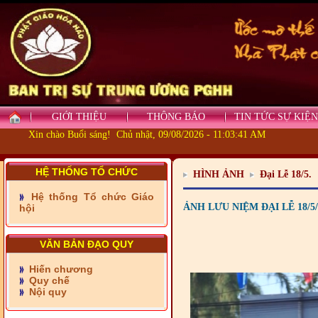
GIỚI THIỆU
THÔNG BÁO
TIN TỨC SỰ KIỆN
- Những tấm lòng thiện
nguyện vùng biên
Xin chào Buổi sáng! Chủ nhật, 09/08/2026 - 11:03:43 AM
- BAN TRỊ SỰ XÃ ĐẠI
PHƯỚC TỈNH ĐỒNG NAI
HỆ THỐNG TỔ CHỨC
HÌNH ẢNH
Đại Lễ 18/5.
TIẾP SỨC ĐẾN TRƯỜNG
Hệ thống Tổ chức Giáo
ẢNH LƯU NIỆM ĐẠI LỄ 18/5
hội
- Xã Châu Phú khánh
thành cầu Kênh 7 - Nam
kênh Quốc Gia
VĂN BẢN ĐẠO QUY
- Xã Phú Lâm bàn giao 9
căn nhà Đại đoàn kết
Hiến chương
Quy chế
Nội quy
- KHỞI CÔNG XÂY CẦU
RẠCH SÚC XÃ MỸ THUẬN