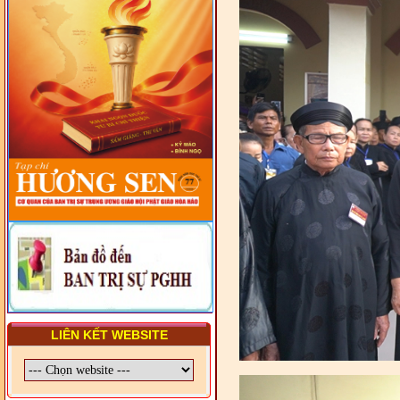
- LỚP TẬP HUẤN LỊCH SỬ,
PHÁP LUẬT VIỆT NAM VÀ
HIẾN CHƯƠNG GIÁO HỘI
PGHH NHIỆM KỲ VI (2024-
2029) CHO TRỊ SỰ VIÊN
TRUNG ƯƠNG, BAN ĐẠI
DIỆN TỈNH VÀ GIÁO LÝ
VIÊN - CHUYÊN ĐỀ: SỰ RA
ĐỜI, BẢN CHẤT, CHỨC
NĂNG VÀ HÌNH THỨC CỦA
NƯỚC CHXHCN VIỆT NAM
LIÊN KẾT WEBSITE