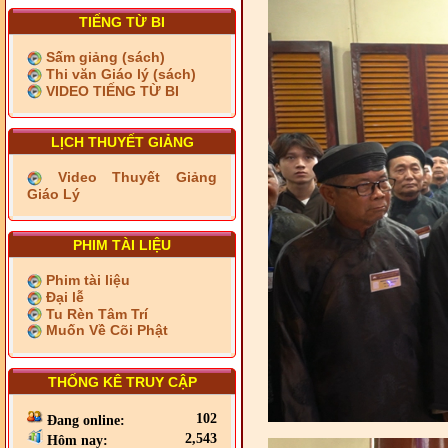
TIẾNG TỪ BI
Sấm giảng (sách)
Thi văn Giáo lý (sách)
VIDEO TIẾNG TỪ BI
LỊCH THUYẾT GIẢNG
Video Thuyết Giảng
Giáo Lý
PHIM TÀI LIỆU
Phim tài liệu
Đại lễ
Tu Rèn Tâm Trí
Muốn Về Cõi Phật
THỐNG KÊ TRUY CẬP
102
Đang online:
2,543
Hôm nay: