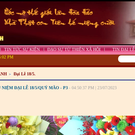
TIN TỨC SỰ KIỆN
ĐẠO SỰ TỪ THIỆN XÃ HỘI
TIN ĐẠI LỄ
06:05 PM
ẢNH
Đại Lễ 18/5.
NIỆM ĐẠI LỄ 18/5/QUÝ MÃO - P3
- 04:50:37 PM | 23/07/2023