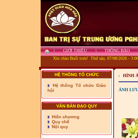
- Những tấm lòng thiện
GIỚI THIỆU
THÔNG BÁO
nguyện vùng biên
Xin chào Buổi trưa! Thứ sáu, 07/08/2026 - 3:
- BAN TRỊ SỰ XÃ ĐẠI
PHƯỚC TỈNH ĐỒNG NAI
TIẾP SỨC ĐẾN TRƯỜNG
HỆ THỐNG TỔ CHỨC
HÌNH 
Hệ thống Tổ chức Giáo
- Xã Châu Phú khánh
ẢNH LƯU 
hội
thành cầu Kênh 7 - Nam
kênh Quốc Gia
VĂN BẢN ĐẠO QUY
- Xã Phú Lâm bàn giao 9
căn nhà Đại đoàn kết
Hiến chương
Quy chế
Nội quy
- KHỞI CÔNG XÂY CẦU
RẠCH SÚC XÃ MỸ THUẬN