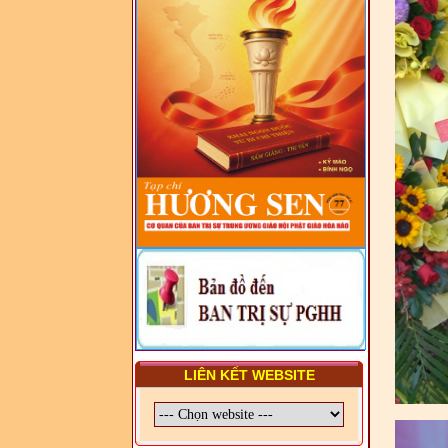
- LỚP TẬP HUẤN LỊCH SỬ,
PHÁP LUẬT VIỆT NAM VÀ
HIẾN CHƯƠNG GIÁO HỘI
PGHH NHIỆM KỲ VI (2024-
2029) CHO TRỊ SỰ VIÊN
TRUNG ƯƠNG, BAN ĐẠI
DIỆN TỈNH VÀ GIÁO LÝ
VIÊN - CHUYÊN ĐỀ: SỰ RA
ĐỜI, BẢN CHẤT, CHỨC
NĂNG VÀ HÌNH THỨC CỦA
NƯỚC CHXHCN VIỆT NAM
LIÊN KẾT WEBSITE