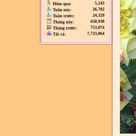
5,243
Hôm qua:
26,702
Tuần này:
24,329
Tuần trước:
650,938
Tháng này:
753,074
Tháng trước:
7,733,864
Tất cả: