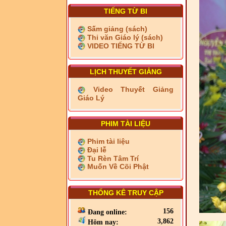
TIẾNG TỪ BI
Sấm giảng (sách)
Thi văn Giáo lý (sách)
VIDEO TIẾNG TỪ BI
LỊCH THUYẾT GIẢNG
Video Thuyết Giảng
Giáo Lý
PHIM TÀI LIỆU
Phim tài liệu
Đại lễ
Tu Rèn Tâm Trí
Muốn Về Cõi Phật
THỐNG KÊ TRUY CẬP
156
Đang online:
3,862
Hôm nay: