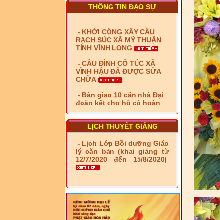
TỈNH VĨNH LONG
THÔNG TIN ĐẠO SỰ
- CẦU ĐÌNH CỎ TÚC XÃ
VĨNH HẬU ĐÃ ĐƯỢC SỬA
CHỮA
- Bàn giao 10 căn nhà Đại
đoàn kết cho hộ có hoàn
cảnh khó khăn tại xã Tây
Yên
- LỄ RA QUÂN DẬM VÁ,
SỬA CHỮA LỘ GIAO
THÔNG NÔNG THÔN (XÃ
PHÚ THỌ)
LỊCH THUYẾT GIẢNG
- LỚP TẬP HUẤN LỊCH SỬ,
PHÁP LUẬT VIỆT NAM VÀ
HIẾN CHƯƠNG GIÁO HỘI
- Lịch Lớp Bồi dưỡng Giáo
PGHH NHIỆM KỲ VI (2024-
lý căn bản (khai giảng từ
2029) CHO TRỊ SỰ VIÊN
12/7/2020 đến 15/8/2020)
TRUNG ƯƠNG, BAN ĐẠI
DIỆN TỈNH VÀ GIÁO LÝ
VIÊN - CHUYÊN ĐỀ: NHỮNG
VẤN ĐỀ CHUNG VỀ PHÁP
LUẬT VÀ HỆ THỐNG PHÁP
LUẬT VIỆT NAM