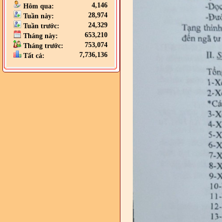
4,146
Hôm qua:
28,974
Tuần này:
24,329
Tuần trước:
653,210
Tháng này:
753,074
Tháng trước:
7,736,136
Tất cả: