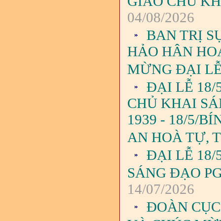
GIÁO CHỦ KH
04/08/2026
BAN TRỊ S
HẢO HÂN HOA
MỪNG ĐẠI LỄ
ĐẠI LỄ 18
CHỦ KHAI SÁ
1939 - 18/5/B
AN HOÀ TỰ, 
ĐẠI LỄ 18
SÁNG ĐẠO PG
14/07/2026
ĐOÀN CỤC 