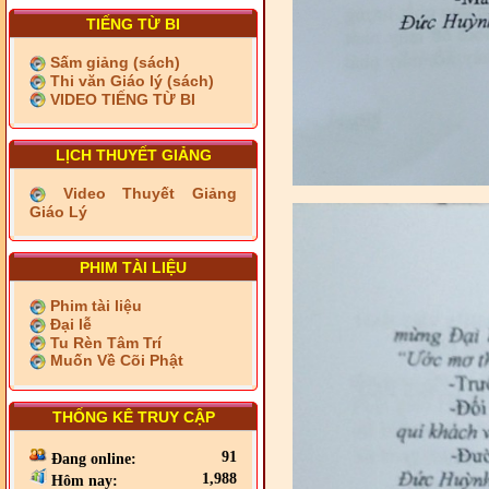
TIẾNG TỪ BI
Sấm giảng (sách)
Thi văn Giáo lý (sách)
VIDEO TIẾNG TỪ BI
LỊCH THUYẾT GIẢNG
Video Thuyết Giảng
Giáo Lý
PHIM TÀI LIỆU
Phim tài liệu
Đại lễ
Tu Rèn Tâm Trí
Muốn Về Cõi Phật
THỐNG KÊ TRUY CẬP
91
Đang online:
1,988
Hôm nay: