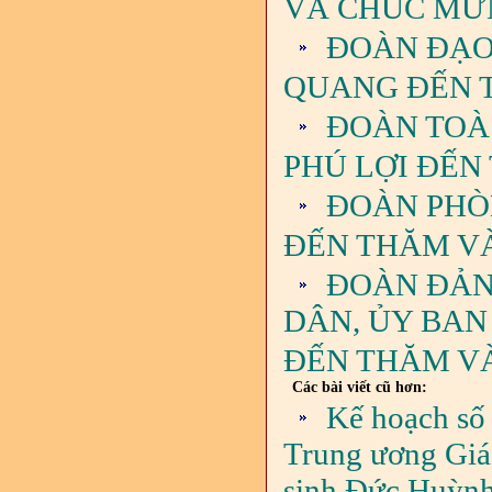
VÀ CHÚC MỪ
ĐOÀN ĐẠO
QUANG ĐẾN 
ĐOÀN TOÀ
PHÚ LỢI ĐẾN
ĐOÀN PHÒ
ĐẾN THĂM V
ĐOÀN ĐẢN
DÂN, ỦY BAN
ĐẾN THĂM V
Các bài viết cũ hơn:
Kế hoạch số
Trung ương Giáo
sinh Đức Huỳnh