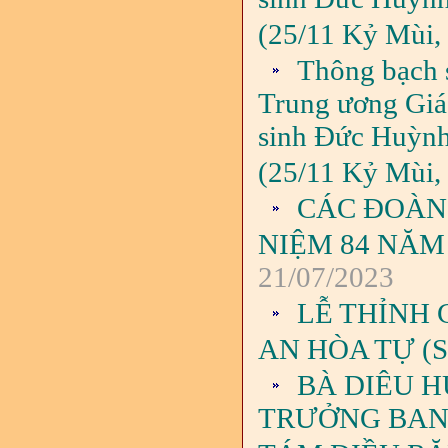
(25/11 Kỷ Mùi,
Thông bạch 
Trung ương Giáo
sinh Đức Huỳnh
(25/11 Kỷ Mùi,
CÁC ĐOÀN 
NIỆM 84 NĂM
21/07/2023
LỄ THỈNH
AN HÒA TỰ (
BÀ DIÊU H
TRƯỞNG BAN 