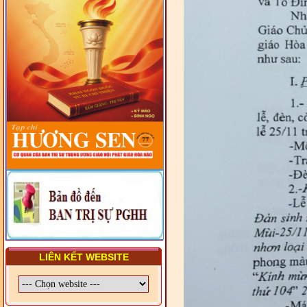
LUẬT VIỆT NAM
- LỚP TẬP HUẤN LỊCH SỬ,
PHÁP LUẬT VIỆT NAM VÀ
HIẾN CHƯƠNG GIÁO HỘI
PGHH NHIỆM KỲ VI (2024-
2029) CHO TRỊ SỰ VIÊN
TRUNG ƯƠNG, BAN ĐẠI
DIỆN TỈNH VÀ GIÁO LÝ
VIÊN - CHUYÊN ĐỀ: SỰ RA
ĐỜI, BẢN CHẤT, CHỨC
NĂNG VÀ HÌNH THỨC CỦA
NƯỚC CHXHCN VIỆT NAM
LIÊN KẾT WEBSITE