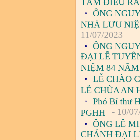
TÁM ĐIỀU RĂ
ÔNG NGUY
NHÀ LƯU NIỆ
11/07/2023
ÔNG NGUY
ĐẠI LỄ TUYÊ
NIỆM 84 NĂM
LỄ CHÀO C
LỄ CHÙA AN 
Phó Bí thư
- 10/07
PGHH
ÔNG LÊ M
CHÁNH ĐẠI L