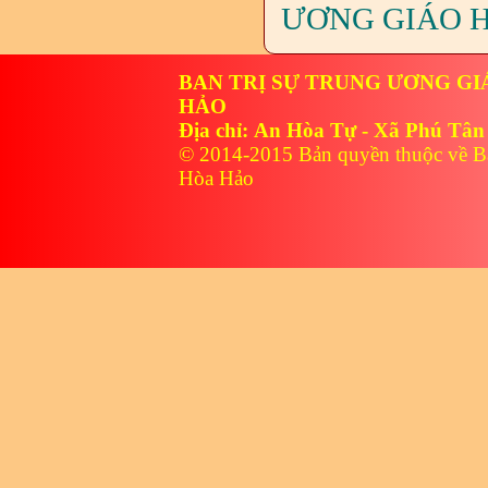
ƯƠNG GIÁO H
BAN TRỊ SỰ TRUNG ƯƠNG GI
HẢO
Địa chỉ: An Hòa Tự - Xã Phú Tân
© 2014-2015 Bản quyền thuộc về B
Hòa Hảo