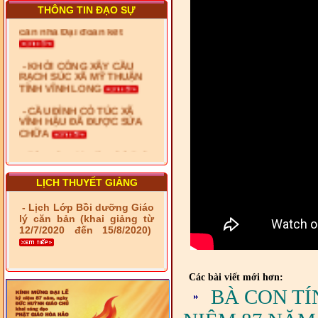
- Xã Phú Lâm bàn giao 9
THÔNG TIN ĐẠO SỰ
căn nhà Đại đoàn kết
- KHỞI CÔNG XÂY CẦU
RẠCH SÚC XÃ MỸ THUẬN
TỈNH VĨNH LONG
- CẦU ĐÌNH CỎ TÚC XÃ
VĨNH HẬU ĐÃ ĐƯỢC SỬA
CHỮA
- Bàn giao 10 căn nhà Đại
đoàn kết cho hộ có hoàn
cảnh khó khăn tại xã Tây
Yên
LỊCH THUYẾT GIẢNG
- LỄ RA QUÂN DẬM VÁ,
- Lịch Lớp Bồi dưỡng Giáo
SỬA CHỮA LỘ GIAO
lý căn bản (khai giảng từ
THÔNG NÔNG THÔN (XÃ
12/7/2020 đến 15/8/2020)
PHÚ THỌ)
- LỚP TẬP HUẤN LỊCH SỬ,
PHÁP LUẬT VIỆT NAM VÀ
Các bài viết mới hơn:
HIẾN CHƯƠNG GIÁO HỘI
BÀ CON TÍ
PGHH NHIỆM KỲ VI (2024-
2029) CHO TRỊ SỰ VIÊN
TRUNG ƯƠNG, BAN ĐẠI