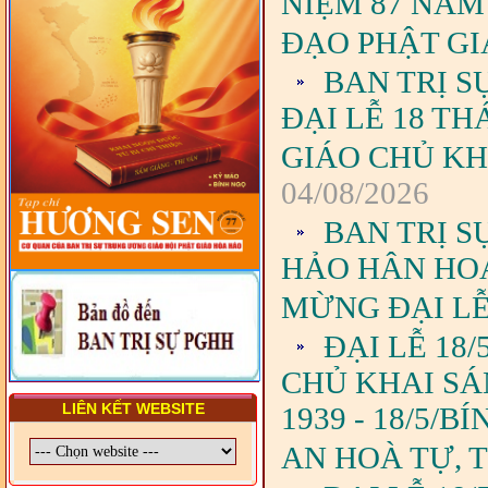
NIỆM 87 NĂM
DIỆN TỈNH VÀ GIÁO LÝ
VIÊN - CHUYÊN ĐỀ: NHỮNG
ĐẠO PHẬT G
VẤN ĐỀ CHUNG VỀ PHÁP
LUẬT VÀ HỆ THỐNG PHÁP
BAN TRỊ S
LUẬT VIỆT NAM
ĐẠI LỄ 18 T
- LỚP TẬP HUẤN LỊCH SỬ,
PHÁP LUẬT VIỆT NAM VÀ
GIÁO CHỦ KH
HIẾN CHƯƠNG GIÁO HỘI
PGHH NHIỆM KỲ VI (2024-
04/08/2026
2029) CHO TRỊ SỰ VIÊN
TRUNG ƯƠNG, BAN ĐẠI
DIỆN TỈNH VÀ GIÁO LÝ
BAN TRỊ S
VIÊN - CHUYÊN ĐỀ: SỰ RA
ĐỜI, BẢN CHẤT, CHỨC
HẢO HÂN HOA
NĂNG VÀ HÌNH THỨC CỦA
NƯỚC CHXHCN VIỆT NAM
MỪNG ĐẠI LỄ
ĐẠI LỄ 18
CHỦ KHAI SÁ
LIÊN KẾT WEBSITE
1939 - 18/5/B
AN HOÀ TỰ, 