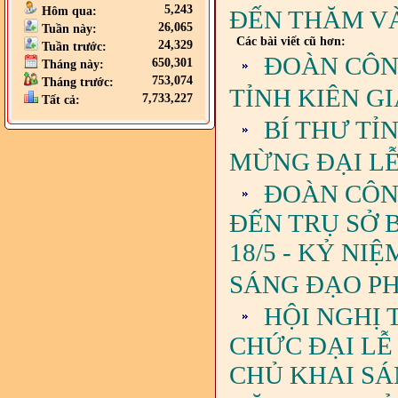
5,243
Hôm qua:
ĐẾN THĂM V
26,065
Tuần này:
Các bài viết cũ hơn:
24,329
Tuần trước:
ĐOÀN CÔN
650,301
Tháng này:
753,074
Tháng trước:
TỈNH KIÊN G
7,733,227
Tất cả:
BÍ THƯ T
MỪNG ĐẠI L
ĐOÀN CÔN
ĐẾN TRỤ SỞ 
18/5 - KỶ N
SÁNG ĐẠO PH
HỘI NGHỊ 
CHỨC ĐẠI LỄ
CHỦ KHAI SÁ