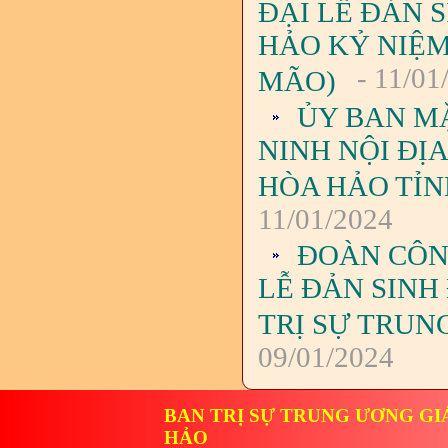
ĐẠI LỄ ĐẢN 
HẢO KỶ NIỆM 
- 11/01
MÃO)
ỦY BAN MẶ
NINH NỘI ĐỊA
HÒA HẢO TỈN
11/01/2024
ĐOÀN CÔN
LỄ ĐẢN SINH
TRỊ SỰ TRUN
09/01/2024
BAN TRỊ SỰ TRUNG ƯƠNG GI
HẢO