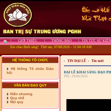
GIỚI THIỆU
THÔNG BÁO
TIN TỨC SỰ KIỆN
Xin chào Buổi sáng! Thứ sáu, 07/08/2026 - 11:04:19 AM
HỆ THỐNG TỔ CHỨC
TIN ĐẠI LỄ
Tin mới
- Những tấm lòng thiện
Hệ thống Tổ chức Giáo
nguyện vùng biên
ĐẠI LỄ KHAI SÁNG ĐẠO PH
hội
PM | 29/06/2024
- BAN TRỊ SỰ XÃ ĐẠI
PHƯỚC TỈNH ĐỒNG NAI
VĂN BẢN ĐẠO QUY
TIẾP SỨC ĐẾN TRƯỜNG
Hiến chương
- Xã Châu Phú khánh
Quy chế
thành cầu Kênh 7 - Nam
Nội quy
kênh Quốc Gia