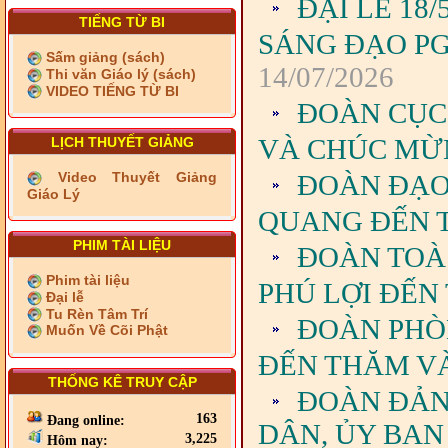
ĐẠI LỄ 18
TIẾNG TỪ BI
SÁNG ĐẠO PG
Sấm giảng (sách)
14/07/2026
Thi văn Giáo lý (sách)
VIDEO TIẾNG TỪ BI
ĐOÀN CỤC 
VÀ CHÚC MỪ
LỊCH THUYẾT GIẢNG
ĐOÀN ĐẠO
Video Thuyết Giảng
Giáo Lý
QUANG ĐẾN 
PHIM TÀI LIỆU
ĐOÀN TOÀ
Phim tài liệu
PHÚ LỢI ĐẾN
Đại lễ
Tu Rèn Tâm Trí
ĐOÀN PHÒ
Muốn Về Cõi Phật
ĐẾN THĂM V
THỐNG KÊ TRUY CẬP
ĐOÀN ĐẢN
163
Đang online:
DÂN, ỦY BAN
3,225
Hôm nay: