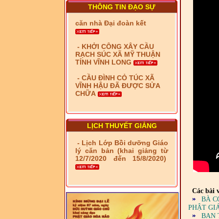
- Xã Phú Lâm bàn giao 9
THÔNG TIN ĐẠO SỰ
căn nhà Đại đoàn kết
- KHỞI CÔNG XÂY CẦU
RẠCH SÚC XÃ MỸ THUẬN
TỈNH VĨNH LONG
- CẦU ĐÌNH CỎ TÚC XÃ
VĨNH HẬU ĐÃ ĐƯỢC SỬA
CHỮA
- Bàn giao 10 căn nhà Đại
đoàn kết cho hộ có hoàn
cảnh khó khăn tại xã Tây
Yên
LỊCH THUYẾT GIẢNG
- LỄ RA QUÂN DẬM VÁ,
- Lịch Lớp Bồi dưỡng Giáo
SỬA CHỮA LỘ GIAO
lý căn bản (khai giảng từ
THÔNG NÔNG THÔN (XÃ
12/7/2020 đến 15/8/2020)
PHÚ THỌ)
- LỚP TẬP HUẤN LỊCH SỬ,
PHÁP LUẬT VIỆT NAM VÀ
Các bài v
HIẾN CHƯƠNG GIÁO HỘI
BÀ C
PGHH NHIỆM KỲ VI (2024-
PHẬT GI
2029) CHO TRỊ SỰ VIÊN
BAN 
TRUNG ƯƠNG, BAN ĐẠI