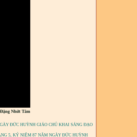
Đặng Nhứt Tâm
 NGÀY ĐỨC HUỲNH GIÁO CHỦ KHAI SÁNG ĐẠO
ÁNG 5, KỶ NIỆM 87 NĂM NGÀY ĐỨC HUỲNH