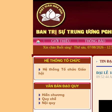
GIỚI THIỆU
THÔNG BÁO
Xin chào Buổi sáng! Thứ sáu, 07/08/2026 - 12
HỆ THỐNG TỔ CHỨC
TIN ĐẠ
- Những tấm lòng thiện
Hệ thống Tổ chức Giáo
nguyện vùng biên
ĐẠI LỄ 
hội
09:52:44 A
- BAN TRỊ SỰ XÃ ĐẠI
PHƯỚC TỈNH ĐỒNG NAI
VĂN BẢN ĐẠO QUY
TIẾP SỨC ĐẾN TRƯỜNG
Hiến chương
Quy chế
- Xã Châu Phú khánh
Nội quy
thành cầu Kênh 7 - Nam
kênh Quốc Gia