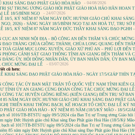
- 04/08/2026
Ủ KHAI SÁNG ĐẠO PHẬT GIÁO HÒA HẢO
TRỊ SỰ TRUNG ƯƠNG GIÁO HỘI PHẬT GIÁO HOÀ HẢO HÂN HOAN 
- 24/07/2026
 LỄ 18/5/BÍNH NGỌ
LỄ 18/5, KỶ NIỆM 87 NĂM NGÀY ĐỨC HUỲNH GIÁO CHỦ KHAI SÁNG 
H NGỌ, 2026) - SÁNG NGÀY 18/5/BÍNH NGỌ TẠI AN HOÀ TỰ, TRỤ S
LỄ 18/5, KỶ NIỆM 87 NĂM NGÀY ĐỨC THẦY KHAI SÁNG ĐẠO PGHH -
6
 CỤC AN NINH NỘI ĐỊA – BỘ CÔNG AN ĐẾN THĂM VÀ CHÚC MỪNG
 ĐẠO TRÀNG CHÙA GIỒNG THÀNH, CHÙA LONG QUANG ĐẾN THĂ
 TOÀ GIÁM MỤC LONG XUYÊN, GIÁO XỨ PHÚ AN – PHÚ LỢI ĐẾN
 PHÒNG CẢNH SÁT GIAO THÔNG TỈNH AN GIANG ĐẾN THĂM VÀ 
 ĐẢNG ỦY, HỘI ĐỒNG NHÂN DÂN, ỦY BAN NHÂN DÂN, ỦY BAN M
- 03/07/2026
 CHÚC MỪNG ĐẠI LỄ
iết cũ hơn:
LỄ KHAI SÁNG ĐẠO PHẬT GIÁO HÒA HẢO - NGÀY 17/5/GIÁP THÌN T
4
 CÔNG TÁC ỦY BAN MẶT TRẬN TỔ QUỐC VIỆT NAM TỈNH KIÊN G
HƯ TỈNH ỦY AN GIANG CÙNG ĐOÀN CÔNG TÁC CHÚC MỪNG ĐẠI LỄ
 CÔNG TÁC HUYỆN GIỒNG RIỀNG (KIÊN GIANG) ĐẾN TRỤ SỞ BAN 
ỆM 85 NĂM NGÀY ĐỨC HUỲNH GIÁO CHỦ KHAI SÁNG ĐẠO PHẬT GI
NGHỊ TRIỂN KHAI THÔNG BẠCH, KẾ HOẠCH TỔ CHỨC ĐẠI LỄ KỶ 
 PHẬT GIÁO HÒA HẢO - KỶ NIỆM 85 NĂM (18/5/KỶ MÃO - 18/5/GIÁ
ạch số 1016/TB-BTSTU ngày 09/5/2024 của Ban Trị sự Trung ương Giáo hội Ph
ăm ngày Đức Huỳnh giáo chủ Khai sáng Đạo Phật giáo Hoà Hảo (18/5/Kỷ Mão
 bạch số 1017/TB-BTSTU ngày 09/5/2024 của Ban Trị sự Trung ương Giáo hội
niệm 85 năm ngày Đức Huỳnh giáo chủ Khai sáng Đạo Phật giáo Hoà Hảo (18