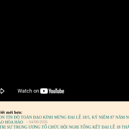
iết mới hơn:
ON TÍN ĐỒ TOÀN ĐẠO KÍNH MỪNG ĐẠI LỄ 18/5, KỶ NIỆM 87 NĂM
- 04/08/2026
ÁO HÒA HẢO
TRỊ SỰ TRUNG ƯƠNG TỔ CHỨC HỘI NGHỊ TỔNG KẾT ĐẠI LỄ 18 TH