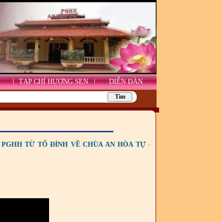
TẠP CHÍ HƯƠNG SEN
DIỄN ĐÀN
Ủ PGHH TỪ TỔ ĐÌNH VỀ CHÙA AN HÒA TỰ
-