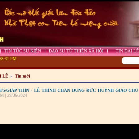
TIN TỨC SỰ KIỆN
ĐẠO SỰ TỪ THIỆN XÃ HỘI
TIN ĐẠI LỄ
:58:31 PM
I LỄ
Tin mới
18/5/GIÁP THÌN - LỄ THỈNH CHÂN DUNG ĐỨC HUỲNH GIÁO CH
M | 29/06/2024