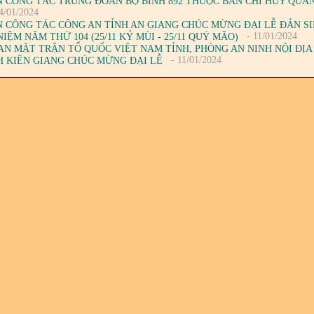
 CÔNG TÁC TRUNG ĐOÀN BỘ BINH 892 THUỘC BAN CHỈ HUY QUÂN
4/01/2024
 CÔNG TÁC CÔNG AN TỈNH AN GIANG CHÚC MỪNG ĐẠI LỄ ĐẢN S
- 11/01/2024
IỆM NĂM THỨ 104 (25/11 KỶ MÙI - 25/11 QUÝ MÃO)
AN MẶT TRẬN TỔ QUỐC VIỆT NAM TỈNH, PHÒNG AN NINH NỘI ĐỊA
- 11/01/2024
H KIÊN GIANG CHÚC MỪNG ĐẠI LỄ