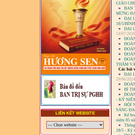
GIÁO CH
DIỆN TỈNH VÀ GIÁO LÝ
BAN 
VIÊN - CHUYÊN ĐỀ: NHỮNG
MỪNG ĐẠI
VẤN ĐỀ CHUNG VỀ PHÁP
LUẬT VÀ HỆ THỐNG PHÁP
ĐẠI 
LUẬT VIỆT NAM
18/5/BÍN
ĐẠI 
- LỚP TẬP HUẤN LỊCH SỬ,
14/07/202
PHÁP LUẬT VIỆT NAM VÀ
ĐOÀN
HIẾN CHƯƠNG GIÁO HỘI
ĐOÀN
PGHH NHIỆM KỲ VI (2024-
ĐOÀN
2029) CHO TRỊ SỰ VIÊN
ĐOÀN
TRUNG ƯƠNG, BAN ĐẠI
ĐOÀN
DIỆN TỈNH VÀ GIÁO LÝ
THĂM VÀ
VIÊN - CHUYÊN ĐỀ: SỰ RA
Các bài v
ĐỜI, BẢN CHẤT, CHỨC
ĐẠI 
NĂNG VÀ HÌNH THỨC CỦA
29/06/202
NƯỚC CHXHCN VIỆT NAM
ĐOÀN
BÍ T
ĐOÀN
- KỶ NI
HỘI 
SÁNG ĐẠO
LIÊN KẾT WEBSITE
Kế ho
niệm 85 n
Thông
18/5 - Kỷ 