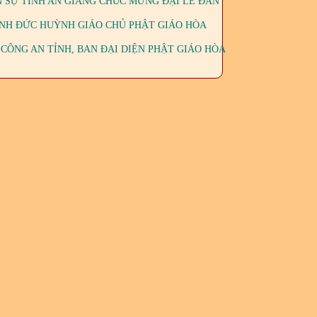
 SỰ TỈNH AN GIANG CHÚC MỪNG ĐẠI LỄ ĐẢN
INH ĐỨC HUỲNH GIÁO CHỦ PHẬT GIÁO HÒA
 CÔNG AN TỈNH, BAN ĐẠI DIỆN PHẬT GIÁO HÒA