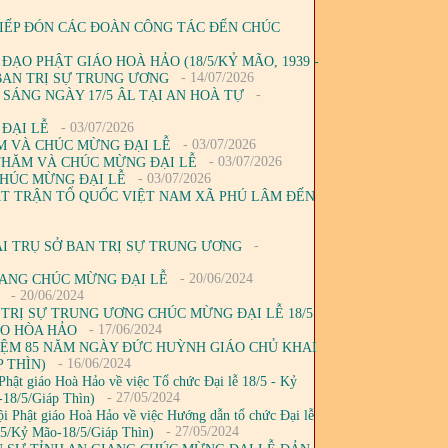
TIẾP ĐÓN CÁC ĐOÀN CÔNG TÁC ĐẾN CHÚC
ĐẠO PHẬT GIÁO HOÀ HẢO (18/5/KỶ MÃO, 1939 -
- 14/07/2026
Ở BAN TRỊ SỰ TRUNG ƯƠNG
-
 SÁNG NGÀY 17/5 ÂL TẠI AN HOÀ TỰ
- 03/07/2026
 ĐẠI LỄ
- 03/07/2026
M VÀ CHÚC MỪNG ĐẠI LỄ
- 03/07/2026
 THĂM VÀ CHÚC MỪNG ĐẠI LỄ
- 03/07/2026
CHÚC MỪNG ĐẠI LỄ
ẶT TRẬN TỔ QUỐC VIỆT NAM XÃ PHÚ LÂM ĐẾN
-
ẠI TRỤ SỞ BAN TRỊ SỰ TRUNG ƯƠNG
- 20/06/2024
IANG CHÚC MỪNG ĐẠI LỄ
- 20/06/2024
TRỊ SỰ TRUNG ƯƠNG CHÚC MỪNG ĐẠI LỄ 18/5
- 17/06/2024
ÁO HÒA HẢO
NIỆM 85 NĂM NGÀY ĐỨC HUỲNH GIÁO CHỦ KHAI
- 16/06/2024
P THÌN)
ật giáo Hoà Hảo về việc Tổ chức Đại lễ 18/5 - Kỷ
- 27/05/2024
-18/5/Giáp Thìn)
 Phật giáo Hoà Hảo về việc Hướng dẫn tổ chức Đại lễ
- 27/05/2024
/5/Kỷ Mão-18/5/Giáp Thìn)