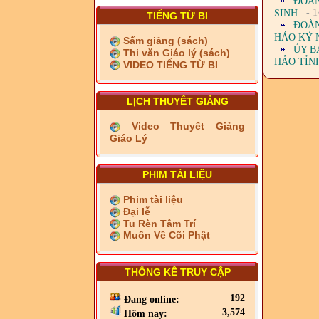
ĐOÀN
- 1
SINH
TIẾNG TỪ BI
ĐOÀN
HẢO KỶ N
Sấm giảng (sách)
ỦY B
Thi văn Giáo lý (sách)
HẢO TỈN
VIDEO TIẾNG TỪ BI
LỊCH THUYẾT GIẢNG
Video Thuyết Giảng
Giáo Lý
PHIM TÀI LIỆU
Phim tài liệu
Đại lễ
Tu Rèn Tâm Trí
Muốn Về Cõi Phật
THỐNG KÊ TRUY CẬP
192
Đang online:
3,574
Hôm nay: