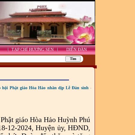
TẠP CHÍ HƯƠNG SEN
DIỄN ĐÀN
 hội Phật giáo Hòa Hảo nhân dịp Lễ Đản sinh
-
ủ Phật giáo Hòa Hảo Huỳnh Phú
 18-12-2024, Huyện ủy, HĐND,