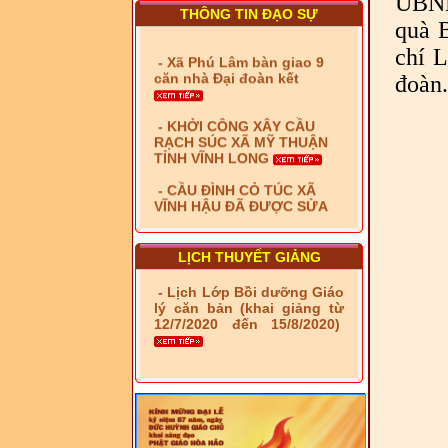
UBND
THÔNG TIN ĐẠO SỰ
quà 
- Xã Phú Lâm bàn giao 9
căn nhà Đại đoàn kết
chí 
đoàn.
- KHỞI CÔNG XÂY CẦU
RẠCH SÚC XÃ MỸ THUẬN
TỈNH VĨNH LONG
- CẦU ĐÌNH CỎ TÚC XÃ
VĨNH HẬU ĐÃ ĐƯỢC SỬA
CHỮA
- Bàn giao 10 căn nhà Đại
đoàn kết cho hộ có hoàn
cảnh khó khăn tại xã Tây
LỊCH THUYẾT GIẢNG
Yên
- Lịch Lớp Bồi dưỡng Giáo
- LỄ RA QUÂN DẬM VÁ,
lý căn bản (khai giảng từ
SỬA CHỮA LỘ GIAO
12/7/2020 đến 15/8/2020)
THÔNG NÔNG THÔN (XÃ
PHÚ THỌ)
- LỚP TẬP HUẤN LỊCH SỬ,
PHÁP LUẬT VIỆT NAM VÀ
HIẾN CHƯƠNG GIÁO HỘI
PGHH NHIỆM KỲ VI (2024-
2029) CHO TRỊ SỰ VIÊN