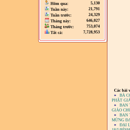
5,130
Hôm qua:
21,791
Tuần này:
24,329
Tuần trước:
646,027
Tháng này:
753,074
Tháng trước:
7,728,953
Tất cả:
Các bài v
BÀ C
PHẬT GI
BAN 
GIÁO CH
BAN 
MỪNG ĐẠI
ĐẠI 
18/5/BÍN