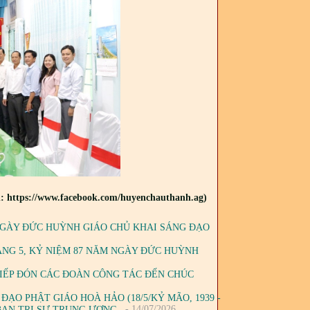
: https://www.facebook.com/huyenchauthanh.ag)
 NGÀY ĐỨC HUỲNH GIÁO CHỦ KHAI SÁNG ĐẠO
ÁNG 5, KỶ NIỆM 87 NĂM NGÀY ĐỨC HUỲNH
TIẾP ĐÓN CÁC ĐOÀN CÔNG TÁC ĐẾN CHÚC
ĐẠO PHẬT GIÁO HOÀ HẢO (18/5/KỶ MÃO, 1939 -
- 14/07/2026
Ở BAN TRỊ SỰ TRUNG ƯƠNG