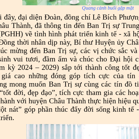
Quang cảnh buổi gặp mặt
i đây, đại diện Đoàn, đồng chí Lê Bích Phượn
âu Thành, đã thông tin đến Ban Trị sự Trun
PGHH) về tình hình phát triển kinh tế - xã 
Đồng thời nhân dịp này, Bí thư Huyện ủy Châ
húc mừng đến Ban Trị sự, các vị chức sắc 
sinh vui tươi, đầm ấm và chúc cho Đại hội 
m kỳ 2024 – 2029) sắp tới thành công tốt đẹ
 giá cao những đóng góp tích cực của tí
ng mong muốn Ban Trị sự cùng các tín đồ t
“tốt đời, đẹp đạo”, tích cực tham gia các hoạ
hành với huyện Châu Thành thực hiện hiệu q
ột nát” góp phần thúc đẩy đời sống kinh tế 
triển.