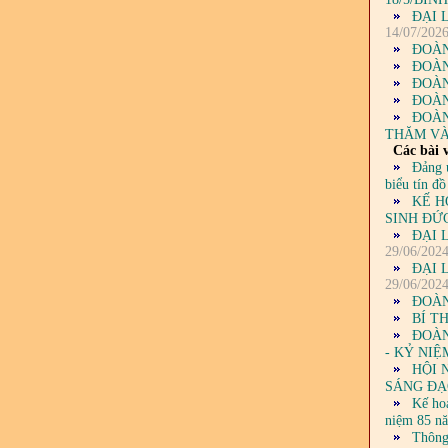
ĐẠI 
14/07/202
ĐOÀN
ĐOÀN
ĐOÀN
ĐOÀN
ĐOÀN
THĂM VÀ
Các bài v
Đảng 
biểu tín đ
KẾ H
SINH ĐỨC
ĐẠI 
29/06/202
ĐẠI 
29/06/202
ĐOÀN
BÍ T
ĐOÀN
- KỶ NI
HỘI 
SÁNG ĐẠO
Kế ho
niệm 85 n
Thông