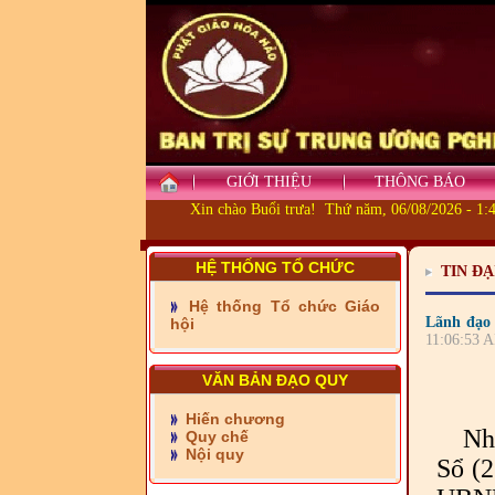
GIỚI THIỆU
THÔNG BÁO
Xin chào Buổi trưa! Thứ năm, 06/08/2026 - 1:
HỆ THỐNG TỔ CHỨC
TIN ĐẠ
Hệ thống Tổ chức Giáo
- Những tấm lòng thiện
Lãnh đạo 
hội
nguyện vùng biên
11:06:53 A
- BAN TRỊ SỰ XÃ ĐẠI
VĂN BẢN ĐẠO QUY
PHƯỚC TỈNH ĐỒNG NAI
TIẾP SỨC ĐẾN TRƯỜNG
Hiến chương
Nh
Quy chế
- Xã Châu Phú khánh
Nội quy
Sổ (
thành cầu Kênh 7 - Nam
kênh Quốc Gia