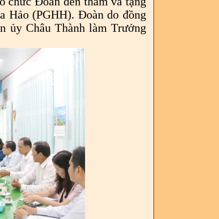
 chức Đoàn đến thăm và tặng
Hòa Hảo (PGHH). Đoàn do đồng
yện ủy Châu Thành làm Trưởng