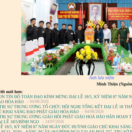
Ảnh lưu niệm
Minh Thiện (Nguồn
iết mới hơn:
ON TÍN ĐỒ TOÀN ĐẠO KÍNH MỪNG ĐẠI LỄ 18/5, KỶ NIỆM 87 NĂM
- 04/08/2026
ÁO HÒA HẢO
TRỊ SỰ TRUNG ƯƠNG TỔ CHỨC HỘI NGHỊ TỔNG KẾT ĐẠI LỄ 18 TH
- 04/08/2026
Ủ KHAI SÁNG ĐẠO PHẬT GIÁO HÒA HẢO
TRỊ SỰ TRUNG ƯƠNG GIÁO HỘI PHẬT GIÁO HOÀ HẢO HÂN HOAN 
- 24/07/2026
 LỄ 18/5/BÍNH NGỌ
LỄ 18/5, KỶ NIỆM 87 NĂM NGÀY ĐỨC HUỲNH GIÁO CHỦ KHAI SÁNG 
H NGỌ, 2026) - SÁNG NGÀY 18/5/BÍNH NGỌ TẠI AN HOÀ TỰ, TRỤ S