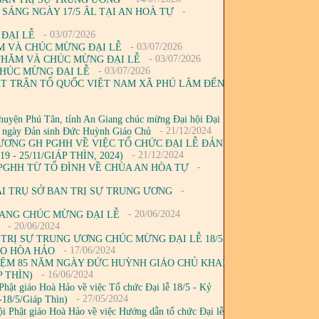
-
 SÁNG NGÀY 17/5 ÂL TẠI AN HOÀ TỰ
- 03/07/2026
 ĐẠI LỄ
- 03/07/2026
M VÀ CHÚC MỪNG ĐẠI LỄ
- 03/07/2026
 THĂM VÀ CHÚC MỪNG ĐẠI LỄ
- 03/07/2026
CHÚC MỪNG ĐẠI LỄ
ẶT TRẬN TỔ QUỐC VIỆT NAM XÃ PHÚ LÂM ĐẾN
uyện Phú Tân, tỉnh An Giang chúc mừng Đại hội Đại
- 21/12/2024
05 ngày Đản sinh Đức Huỳnh Giáo Chủ
G ƯƠNG GH PGHH VỀ VIỆC TỔ CHỨC ĐẠI LỄ ĐẢN
- 21/12/2024
- 25/11/GIÁP THÌN, 2024)
-
 PGHH TỪ TỔ ĐÌNH VỀ CHÙA AN HÒA TỰ
-
ẠI TRỤ SỞ BAN TRỊ SỰ TRUNG ƯƠNG
- 20/06/2024
IANG CHÚC MỪNG ĐẠI LỄ
- 20/06/2024
TRỊ SỰ TRUNG ƯƠNG CHÚC MỪNG ĐẠI LỄ 18/5
- 17/06/2024
ÁO HÒA HẢO
NIỆM 85 NĂM NGÀY ĐỨC HUỲNH GIÁO CHỦ KHAI
- 16/06/2024
P THÌN)
ật giáo Hoà Hảo về việc Tổ chức Đại lễ 18/5 - Kỷ
- 27/05/2024
-18/5/Giáp Thìn)
 Phật giáo Hoà Hảo về việc Hướng dẫn tổ chức Đại lễ