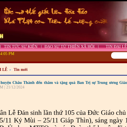
TIN TỨC SỰ KIỆN
ĐẠO SỰ TỪ THIỆN XÃ HỘI
TIN ĐẠI LỄ
44:06 PM
I LỄ
Tin mới
huyện Châu Thành đến thăm và tặng quà Ban Trị sự Trung ương Giáo
M | 21/12/2024
ân Lễ Đản sinh lần thứ 105 của Đức Giáo ch
25/11 Kỷ Mùi – 25/11 Giáp Thìn), sáng ngày