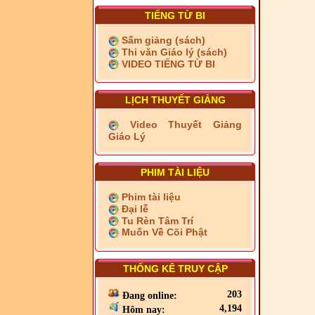
TIẾNG TỪ BI
Sấm giảng (sách)
Thi văn Giáo lý (sách)
VIDEO TIẾNG TỪ BI
LỊCH THUYẾT GIẢNG
Video Thuyết Giảng
Giáo Lý
PHIM TÀI LIỆU
Phim tài liệu
Đại lễ
Tu Rèn Tâm Trí
Muốn Về Cõi Phật
THỐNG KÊ TRUY CẬP
203
Đang online:
4,194
Hôm nay: