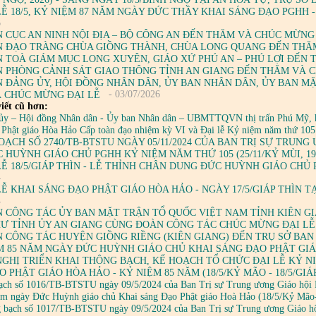
LỄ 18/5, KỶ NIỆM 87 NĂM NGÀY ĐỨC THẦY KHAI SÁNG ĐẠO PGHH -
6
 CỤC AN NINH NỘI ĐỊA – BỘ CÔNG AN ĐẾN THĂM VÀ CHÚC MỪNG
 ĐẠO TRÀNG CHÙA GIỒNG THÀNH, CHÙA LONG QUANG ĐẾN THĂ
 TOÀ GIÁM MỤC LONG XUYÊN, GIÁO XỨ PHÚ AN – PHÚ LỢI ĐẾN
 PHÒNG CẢNH SÁT GIAO THÔNG TỈNH AN GIANG ĐẾN THĂM VÀ 
 ĐẢNG ỦY, HỘI ĐỒNG NHÂN DÂN, ỦY BAN NHÂN DÂN, ỦY BAN M
- 03/07/2026
 CHÚC MỪNG ĐẠI LỄ
iết cũ hơn:
ủy – Hội đồng Nhân dân - Ủy ban Nhân dân – UBMTTQVN thị trấn Phú Mỹ, h
ồ Phật giáo Hòa Hảo Cấp toàn đạo nhiệm kỳ VI và Đại lễ Kỷ niệm năm thứ 1
OẠCH SỐ 2740/TB-BTSTU NGÀY 05/11/2024 CỦA BAN TRỊ SỰ TRUN
 HUỲNH GIÁO CHỦ PGHH KỶ NIỆM NĂM THỨ 105 (25/11/KỶ MÙI, 1919 
LỄ 18/5/GIÁP THÌN - LỄ THỈNH CHÂN DUNG ĐỨC HUỲNH GIÁO CHỦ
4
LỄ KHAI SÁNG ĐẠO PHẬT GIÁO HÒA HẢO - NGÀY 17/5/GIÁP THÌN T
4
 CÔNG TÁC ỦY BAN MẶT TRẬN TỔ QUỐC VIỆT NAM TỈNH KIÊN G
HƯ TỈNH ỦY AN GIANG CÙNG ĐOÀN CÔNG TÁC CHÚC MỪNG ĐẠI LỄ
 CÔNG TÁC HUYỆN GIỒNG RIỀNG (KIÊN GIANG) ĐẾN TRỤ SỞ BAN 
ỆM 85 NĂM NGÀY ĐỨC HUỲNH GIÁO CHỦ KHAI SÁNG ĐẠO PHẬT GI
NGHỊ TRIỂN KHAI THÔNG BẠCH, KẾ HOẠCH TỔ CHỨC ĐẠI LỄ KỶ 
 PHẬT GIÁO HÒA HẢO - KỶ NIỆM 85 NĂM (18/5/KỶ MÃO - 18/5/GIÁ
ạch số 1016/TB-BTSTU ngày 09/5/2024 của Ban Trị sự Trung ương Giáo hội Ph
ăm ngày Đức Huỳnh giáo chủ Khai sáng Đạo Phật giáo Hoà Hảo (18/5/Kỷ Mão
 bạch số 1017/TB-BTSTU ngày 09/5/2024 của Ban Trị sự Trung ương Giáo hội