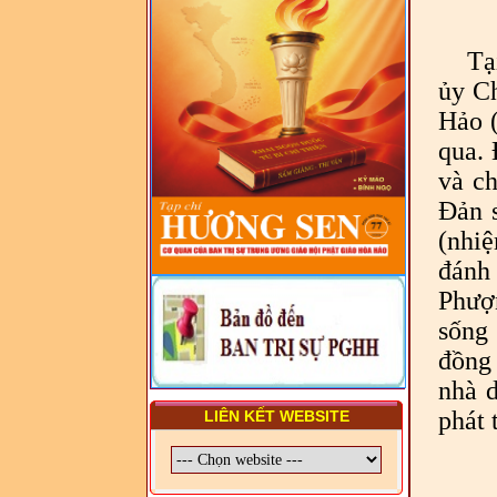
TRUNG ƯƠNG, BAN ĐẠI
DIỆN TỈNH VÀ GIÁO LÝ
VIÊN - CHUYÊN ĐỀ: NHỮNG
Tạ
VẤN ĐỀ CHUNG VỀ PHÁP
LUẬT VÀ HỆ THỐNG PHÁP
ủy Ch
LUẬT VIỆT NAM
Hảo (
- LỚP TẬP HUẤN LỊCH SỬ,
qua. 
PHÁP LUẬT VIỆT NAM VÀ
HIẾN CHƯƠNG GIÁO HỘI
và c
PGHH NHIỆM KỲ VI (2024-
Đản 
2029) CHO TRỊ SỰ VIÊN
TRUNG ƯƠNG, BAN ĐẠI
(nhiệ
DIỆN TỈNH VÀ GIÁO LÝ
VIÊN - CHUYÊN ĐỀ: SỰ RA
đánh
ĐỜI, BẢN CHẤT, CHỨC
Phượ
NĂNG VÀ HÌNH THỨC CỦA
NƯỚC CHXHCN VIỆT NAM
sống 
đồng 
nhà d
phát 
LIÊN KẾT WEBSITE