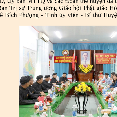
, Ủy ban MTTQ và các Đoàn thể huyện đã tổ
Ban Trị sự Trung ương Giáo hội Phật giáo 
Lê Bích Phượng - Tỉnh ủy viên - Bí thư Hu