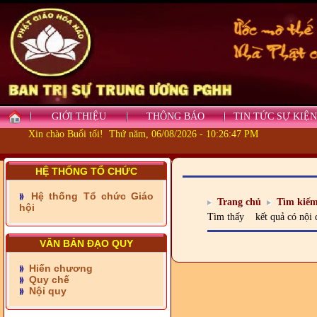
GIỚI THIỆU
THÔNG BÁO
TIN TỨC SỰ KIỆN
Xin chào Buổi tối! Thứ năm, 06/08/2026 - 10:26:47 PM
HỆ THỐNG TỔ CHỨC
Hệ thống Tổ chức Giáo
- Những tấm lòng thiện
Trang chủ
Tìm kiế
hội
nguyện vùng biên
Tìm thấy
kết quả có nội
- BAN TRỊ SỰ XÃ ĐẠI
PHƯỚC TỈNH ĐỒNG NAI
VĂN BẢN ĐẠO QUY
TIẾP SỨC ĐẾN TRƯỜNG
Hiến chương
Quy chế
- Xã Châu Phú khánh
Nội quy
thành cầu Kênh 7 - Nam
kênh Quốc Gia