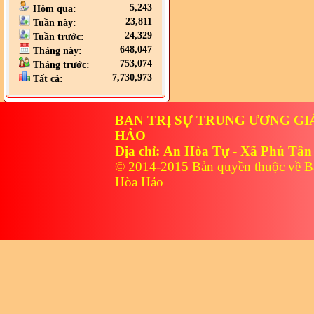
5,243
Hôm qua:
23,811
Tuần này:
24,329
Tuần trước:
648,047
Tháng này:
753,074
Tháng trước:
7,730,973
Tất cả:
BAN TRỊ SỰ TRUNG ƯƠNG GI
HẢO
Địa chỉ: An Hòa Tự - Xã Phú Tân
© 2014-2015 Bản quyền thuộc về B
Hòa Hảo