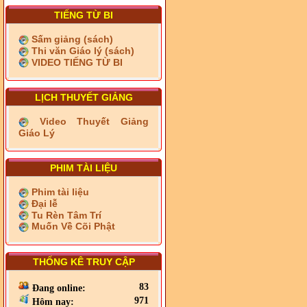
TIẾNG TỪ BI
Sấm giảng (sách)
Thi văn Giáo lý (sách)
VIDEO TIẾNG TỪ BI
LỊCH THUYẾT GIẢNG
Video Thuyết Giảng
Giáo Lý
PHIM TÀI LIỆU
Phim tài liệu
Đại lễ
Tu Rèn Tâm Trí
Muốn Về Cõi Phật
THỐNG KÊ TRUY CẬP
83
Đang online:
971
Hôm nay: