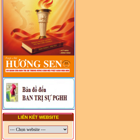
TRUNG ƯƠNG, BAN ĐẠI
DIỆN TỈNH VÀ GIÁO LÝ
VIÊN - CHUYÊN ĐỀ: NHỮNG
VẤN ĐỀ CHUNG VỀ PHÁP
LUẬT VÀ HỆ THỐNG PHÁP
LUẬT VIỆT NAM
- LỚP TẬP HUẤN LỊCH SỬ,
PHÁP LUẬT VIỆT NAM VÀ
HIẾN CHƯƠNG GIÁO HỘI
PGHH NHIỆM KỲ VI (2024-
2029) CHO TRỊ SỰ VIÊN
TRUNG ƯƠNG, BAN ĐẠI
DIỆN TỈNH VÀ GIÁO LÝ
VIÊN - CHUYÊN ĐỀ: SỰ RA
ĐỜI, BẢN CHẤT, CHỨC
NĂNG VÀ HÌNH THỨC CỦA
NƯỚC CHXHCN VIỆT NAM
LIÊN KẾT WEBSITE