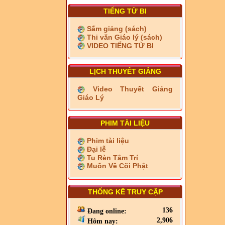
TIẾNG TỪ BI
Sấm giảng (sách)
Thi văn Giáo lý (sách)
VIDEO TIẾNG TỪ BI
LỊCH THUYẾT GIẢNG
Video Thuyết Giảng
Giáo Lý
PHIM TÀI LIỆU
Phim tài liệu
Đại lễ
Tu Rèn Tâm Trí
Muốn Về Cõi Phật
THỐNG KÊ TRUY CẬP
136
Đang online:
2,906
Hôm nay: