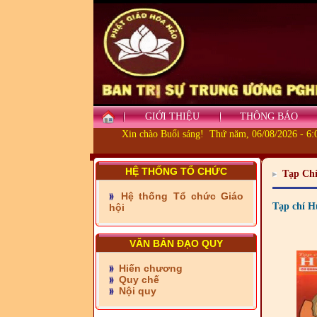
GIỚI THIỆU
THÔNG BÁO
Xin chào Buổi sáng! Thứ năm, 06/08/2026 - 6
HỆ THỐNG TỔ CHỨC
Tạp Ch
- Những tấm lòng thiện
Hệ thống Tổ chức Giáo
nguyện vùng biên
Tạp chí H
hội
- BAN TRỊ SỰ XÃ ĐẠI
PHƯỚC TỈNH ĐỒNG NAI
VĂN BẢN ĐẠO QUY
TIẾP SỨC ĐẾN TRƯỜNG
Hiến chương
Quy chế
- Xã Châu Phú khánh
Nội quy
thành cầu Kênh 7 - Nam
kênh Quốc Gia