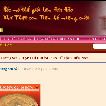
TIN TỨC SỰ KIỆN
ĐẠO SỰ TỪ THIỆN XÃ HỘI
TIN ĐẠI LỄ
:03:11 AM
í Hương Sen
TẠP CHÍ HƯƠNG SEN TỪ TẬP 1 ĐẾN NAY
ương Sen số 6
- 08:48:33 AM | 22/12/2016