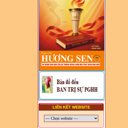
DIỆN TỈNH VÀ GIÁO LÝ
VIÊN - CHUYÊN ĐỀ: NHỮNG
VẤN ĐỀ CHUNG VỀ PHÁP
LUẬT VÀ HỆ THỐNG PHÁP
LUẬT VIỆT NAM
- LỚP TẬP HUẤN LỊCH SỬ,
PHÁP LUẬT VIỆT NAM VÀ
HIẾN CHƯƠNG GIÁO HỘI
PGHH NHIỆM KỲ VI (2024-
2029) CHO TRỊ SỰ VIÊN
TRUNG ƯƠNG, BAN ĐẠI
DIỆN TỈNH VÀ GIÁO LÝ
VIÊN - CHUYÊN ĐỀ: SỰ RA
ĐỜI, BẢN CHẤT, CHỨC
NĂNG VÀ HÌNH THỨC CỦA
NƯỚC CHXHCN VIỆT NAM
LIÊN KẾT WEBSITE