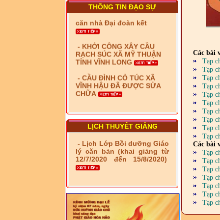
- Xã Phú Lâm bàn giao 9
THÔNG TIN ĐẠO SỰ
căn nhà Đại đoàn kết
- KHỞI CÔNG XÂY CẦU
RẠCH SÚC XÃ MỸ THUẬN
TỈNH VĨNH LONG
Các bài v
Tạp c
- CẦU ĐÌNH CỎ TÚC XÃ
Tạp c
VĨNH HẬU ĐÃ ĐƯỢC SỬA
Tạp c
CHỮA
Tạp c
Tạp c
- Bàn giao 10 căn nhà Đại
Tạp c
đoàn kết cho hộ có hoàn
Tạp c
cảnh khó khăn tại xã Tây
Tạp c
Yên
LỊCH THUYẾT GIẢNG
Tạp c
Tạp c
- LỄ RA QUÂN DẬM VÁ,
- Lịch Lớp Bồi dưỡng Giáo
Các bài v
SỬA CHỮA LỘ GIAO
lý căn bản (khai giảng từ
Tạp c
THÔNG NÔNG THÔN (XÃ
12/7/2020 đến 15/8/2020)
Tạp c
PHÚ THỌ)
Tạp c
Tạp c
- LỚP TẬP HUẤN LỊCH SỬ,
Tạp c
PHÁP LUẬT VIỆT NAM VÀ
HIẾN CHƯƠNG GIÁO HỘI
Tạp c
PGHH NHIỆM KỲ VI (2024-
Tạp c
2029) CHO TRỊ SỰ VIÊN
TRUNG ƯƠNG, BAN ĐẠI