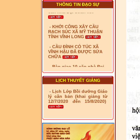
THÔNG TIN ĐẠO SỰ
- KHỞI CÔNG XÂY CẦU
RẠCH SÚC XÃ MỸ THUẬN
TỈNH VĨNH LONG
- CẦU ĐÌNH CỎ TÚC XÃ
VĨNH HẬU ĐÃ ĐƯỢC SỬA
CHỮA
- Bàn giao 10 căn nhà Đại
đoàn kết cho hộ có hoàn
cảnh khó khăn tại xã Tây
Yên
- LỄ RA QUÂN DẬM VÁ,
SỬA CHỮA LỘ GIAO
LỊCH THUYẾT GIẢNG
THÔNG NÔNG THÔN (XÃ
PHÚ THỌ)
- Lịch Lớp Bồi dưỡng Giáo
- LỚP TẬP HUẤN LỊCH SỬ,
lý căn bản (khai giảng từ
PHÁP LUẬT VIỆT NAM VÀ
12/7/2020 đến 15/8/2020)
HIẾN CHƯƠNG GIÁO HỘI
PGHH NHIỆM KỲ VI (2024-
2029) CHO TRỊ SỰ VIÊN
TRUNG ƯƠNG, BAN ĐẠI
DIỆN TỈNH VÀ GIÁO LÝ
VIÊN - CHUYÊN ĐỀ: NHỮNG
VẤN ĐỀ CHUNG VỀ PHÁP