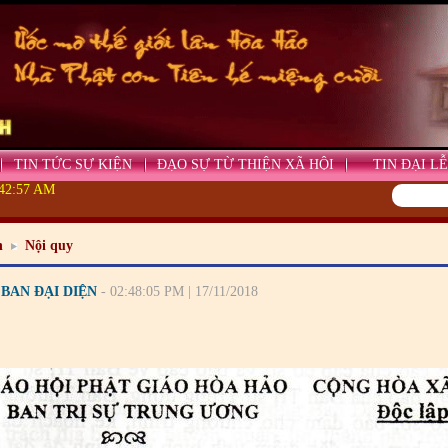
TIN TỨC SỰ KIỆN
ĐẠO SỰ TỪ THIỆN XÃ HỘI
TIN ĐẠI LỄ
:42:59 AM
n
Nội quy
 BAN ĐẠI DIỆN
- 02:48:05 PM | 17/11/2018