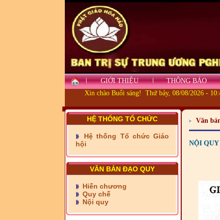
GIỚI THIỆU
THÔNG BÁO
Xin chào Buổi sáng! Thứ bảy, 08/08/2026 - 10
- Những tấm lòng thiện
nguyện vùng biên
HỆ THỐNG TỔ CHỨC
Văn bả
- BAN TRỊ SỰ XÃ ĐẠI
PHƯỚC TỈNH ĐỒNG NAI
Hệ thống Tổ chức Giáo
TIẾP SỨC ĐẾN TRƯỜNG
NỘI QUY
hội
- Xã Châu Phú khánh
VĂN BẢN ĐẠO QUY
thành cầu Kênh 7 - Nam
kênh Quốc Gia
Hiến chương
Quy chế
- Xã Phú Lâm bàn giao 9
Nội quy
căn nhà Đại đoàn kết