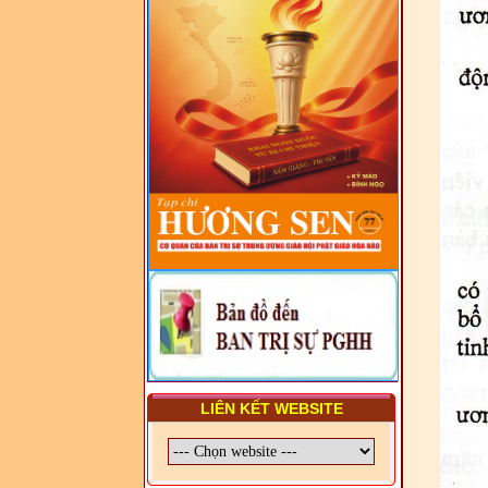
LUẬT VÀ HỆ THỐNG PHÁP
LUẬT VIỆT NAM
- LỚP TẬP HUẤN LỊCH SỬ,
PHÁP LUẬT VIỆT NAM VÀ
HIẾN CHƯƠNG GIÁO HỘI
PGHH NHIỆM KỲ VI (2024-
2029) CHO TRỊ SỰ VIÊN
TRUNG ƯƠNG, BAN ĐẠI
DIỆN TỈNH VÀ GIÁO LÝ
VIÊN - CHUYÊN ĐỀ: SỰ RA
ĐỜI, BẢN CHẤT, CHỨC
NĂNG VÀ HÌNH THỨC CỦA
NƯỚC CHXHCN VIỆT NAM
LIÊN KẾT WEBSITE