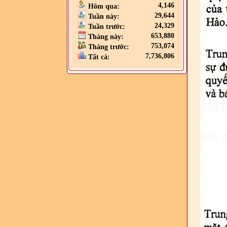
4,146
Hôm qua:
29,644
Tuần này:
24,329
Tuần trước:
653,880
Tháng này:
753,074
Tháng trước:
7,736,806
Tất cả: