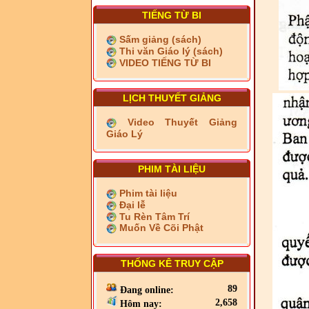
TIẾNG TỪ BI
Sấm giảng (sách)
Thi văn Giáo lý (sách)
VIDEO TIẾNG TỪ BI
LỊCH THUYẾT GIẢNG
Video Thuyết Giảng
Giáo Lý
PHIM TÀI LIỆU
Phim tài liệu
Đại lễ
Tu Rèn Tâm Trí
Muốn Về Cõi Phật
THỐNG KÊ TRUY CẬP
89
Đang online:
2,658
Hôm nay: