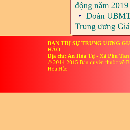
động năm 2019
Đoàn UBMTT
Trung ương Giá
BAN TRỊ SỰ TRUNG ƯƠNG GI
HẢO
Địa chỉ: An Hòa Tự - Xã Phú Tân
© 2014-2015 Bản quyền thuộc về B
Hòa Hảo