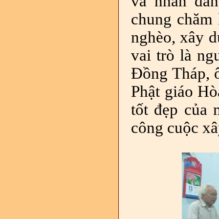
và nhân dân
chung chăm l
nghèo, xây d
vai trò là n
Đồng Tháp, ô
Phật giáo Hò
tốt đẹp của
công cuộc xâ