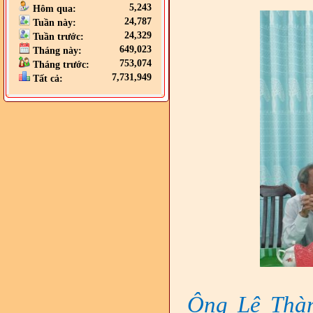
5,243
Hôm qua:
24,787
Tuần này:
24,329
Tuần trước:
649,023
Tháng này:
753,074
Tháng trước:
7,731,949
Tất cả:
Ông Lê Thàn