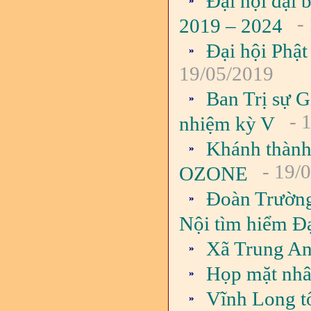
Đại hội đại 
- 
2019 – 2024
Đại hội Phậ
19/05/2019
Ban Trị sự G
- 
nhiệm kỳ V
Khánh thành
- 19/
OZONE
Đoàn Trường
Nội tìm hiểm Đ
Xã Trung An
Họp mặt nhâ
Vĩnh Long t