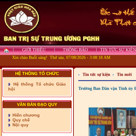
GIỚI THIỆU
THÔNG BÁO
TIN TỨC SỰ KIỆN
Xin chào Buổi sáng! Thứ sáu, 07/08/2026 - 3:08:19 AM
- Những tấm lòng thiện
nguyện vùng biên
HỆ THỐNG TỔ CHỨC
Tin tức sự kiện
Tin mới
- BAN TRỊ SỰ XÃ ĐẠI
PHƯỚC TỈNH ĐỒNG NAI
Hệ thống Tổ chức Giáo
TIẾP SỨC ĐẾN TRƯỜNG
Trưởng Ban Dân vận Tỉnh ủy Đ
hội
- Xã Châu Phú khánh
VĂN BẢN ĐẠO QUY
thành cầu Kênh 7 - Nam
kênh Quốc Gia
Hiến chương
- Xã Phú Lâm bàn giao 9
Quy chế
căn nhà Đại đoàn kết
Nội quy