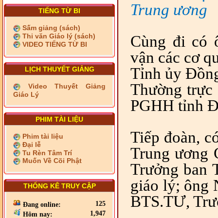
Trung ương
TIẾNG TỪ BI
Sấm giảng (sách)
Thi văn Giáo lý (sách)
Cùng đi có
VIDEO TIẾNG TỪ BI
vận các cơ q
Tỉnh ủy Đồn
LỊCH THUYẾT GIẢNG
Thường trực 
Video Thuyết Giảng
Giáo Lý
PGHH tỉnh Đ
PHIM TÀI LIỆU
Tiếp đoàn, c
Phim tài liệu
Đại lễ
Trung ương 
Tu Rèn Tâm Trí
Muốn Về Cõi Phật
Trưởng ban 
giáo lý; ông
THỐNG KÊ TRUY CẬP
BTS.TƯ, Trư
125
Đang online:
1,947
Hôm nay: