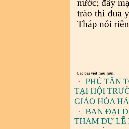
nước; đẩy mạ
trào thi đua
Tháp nói riê
Các bài viết mới hơn:
PHÚ TÂN 
TẠI HỘI TRƯ
GIÁO HÒA H
BAN ĐẠI D
THAM DỰ LỄ