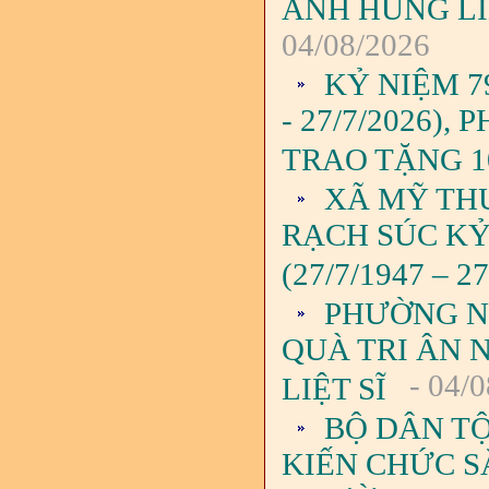
ANH HÙNG LIỆ
04/08/2026
KỶ NIỆM 7
- 27/7/2026)
TRAO TẶNG 1
XÃ MỸ TH
RẠCH SÚC KỶ
(27/7/1947 – 27
PHƯỜNG N
QUÀ TRI ÂN 
- 04/0
LIỆT SĨ
BỘ DÂN TỘ
KIẾN CHỨC S