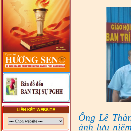
LUẬT VIỆT NAM
- LỚP TẬP HUẤN LỊCH SỬ,
PHÁP LUẬT VIỆT NAM VÀ
HIẾN CHƯƠNG GIÁO HỘI
PGHH NHIỆM KỲ VI (2024-
2029) CHO TRỊ SỰ VIÊN
TRUNG ƯƠNG, BAN ĐẠI
DIỆN TỈNH VÀ GIÁO LÝ
VIÊN - CHUYÊN ĐỀ: SỰ RA
ĐỜI, BẢN CHẤT, CHỨC
NĂNG VÀ HÌNH THỨC CỦA
NƯỚC CHXHCN VIỆT NAM
LIÊN KẾT WEBSITE
Ông Lê Thàn
ảnh lưu niệ