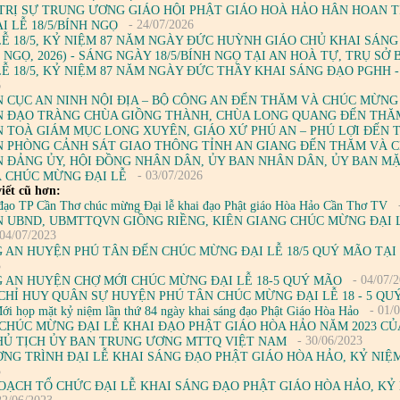
TRỊ SỰ TRUNG ƯƠNG GIÁO HỘI PHẬT GIÁO HOÀ HẢO HÂN HOAN 
- 24/07/2026
 LỄ 18/5/BÍNH NGỌ
LỄ 18/5, KỶ NIỆM 87 NĂM NGÀY ĐỨC HUỲNH GIÁO CHỦ KHAI SÁNG 
H NGỌ, 2026) - SÁNG NGÀY 18/5/BÍNH NGỌ TẠI AN HOÀ TỰ, TRỤ S
LỄ 18/5, KỶ NIỆM 87 NĂM NGÀY ĐỨC THẦY KHAI SÁNG ĐẠO PGHH -
6
 CỤC AN NINH NỘI ĐỊA – BỘ CÔNG AN ĐẾN THĂM VÀ CHÚC MỪNG
 ĐẠO TRÀNG CHÙA GIỒNG THÀNH, CHÙA LONG QUANG ĐẾN THĂ
 TOÀ GIÁM MỤC LONG XUYÊN, GIÁO XỨ PHÚ AN – PHÚ LỢI ĐẾN
 PHÒNG CẢNH SÁT GIAO THÔNG TỈNH AN GIANG ĐẾN THĂM VÀ 
 ĐẢNG ỦY, HỘI ĐỒNG NHÂN DÂN, ỦY BAN NHÂN DÂN, ỦY BAN M
- 03/07/2026
 CHÚC MỪNG ĐẠI LỄ
iết cũ hơn:
đạo TP Cần Thơ chúc mừng Đại lễ khai đạo Phật giáo Hòa Hảo Cần Thơ TV
 UBND, UBMTTQVN GIỒNG RIỀNG, KIÊN GIANG CHÚC MỪNG ĐẠI L
04/07/2023
 AN HUYỆN PHÚ TÂN ĐẾN CHÚC MỪNG ĐẠI LỄ 18/5 QUÝ MÃO TẠI
3
- 04/07/
 AN HUYỆN CHỢ MỚI CHÚC MỪNG ĐẠI LỄ 18-5 QUÝ MÃO
CHỈ HUY QUÂN SỰ HUYỆN PHÚ TÂN CHÚC MỪNG ĐẠI LỄ 18 - 5 QU
- 01/
ới họp mặt kỷ niệm lần thứ 84 ngày khai sáng đạo Phật Giáo Hòa Hảo
CHÚC MỪNG ĐẠI LỄ KHAI ĐẠO PHẬT GIÁO HÒA HẢO NĂM 2023 CỦ
- 30/06/2023
HỦ TỊCH ỦY BAN TRUNG ƯƠNG MTTQ VIỆT NAM
NG TRÌNH ĐẠI LỄ KHAI SÁNG ĐẠO PHẬT GIÁO HÒA HẢO, KỶ NIỆM L
3
OẠCH TỔ CHỨC ĐẠI LỄ KHAI SÁNG ĐẠO PHẬT GIÁO HÒA HẢO, KỶ NI