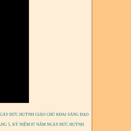
 NGÀY ĐỨC HUỲNH GIÁO CHỦ KHAI SÁNG ĐẠO
ÁNG 5, KỶ NIỆM 87 NĂM NGÀY ĐỨC HUỲNH