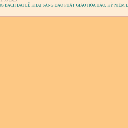
22/06/2023
G BẠCH ĐẠI LỄ KHAI SÁNG ĐẠO PHẬT GIÁO HÒA HẢO, KỶ NIỆM LẦ
3