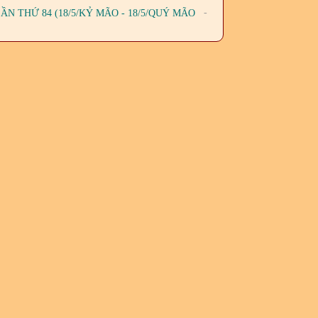
-
N THỨ 84 (18/5/KỶ MÃO - 18/5/QUÝ MÃO