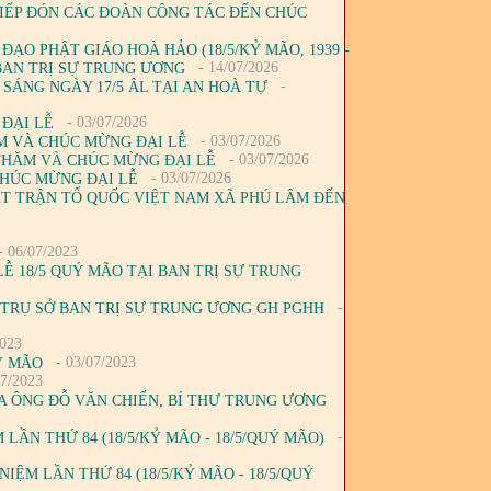
TIẾP ĐÓN CÁC ĐOÀN CÔNG TÁC ĐẾN CHÚC
ĐẠO PHẬT GIÁO HOÀ HẢO (18/5/KỶ MÃO, 1939 -
- 14/07/2026
Ở BAN TRỊ SỰ TRUNG ƯƠNG
-
 SÁNG NGÀY 17/5 ÂL TẠI AN HOÀ TỰ
- 03/07/2026
 ĐẠI LỄ
- 03/07/2026
M VÀ CHÚC MỪNG ĐẠI LỄ
- 03/07/2026
 THĂM VÀ CHÚC MỪNG ĐẠI LỄ
- 03/07/2026
CHÚC MỪNG ĐẠI LỄ
ẶT TRẬN TỔ QUỐC VIỆT NAM XÃ PHÚ LÂM ĐẾN
- 06/07/2023
Ễ 18/5 QUÝ MÃO TẠI BAN TRỊ SỰ TRUNG
-
 TRỤ SỞ BAN TRỊ SỰ TRUNG ƯƠNG GH PGHH
2023
- 03/07/2023
Ý MÃO
07/2023
A ÔNG ĐỖ VĂN CHIẾN, BÍ THƯ TRUNG ƯƠNG
-
ẦN THỨ 84 (18/5/KỶ MÃO - 18/5/QUÝ MÃO)
ỆM LẦN THỨ 84 (18/5/KỶ MÃO - 18/5/QUÝ