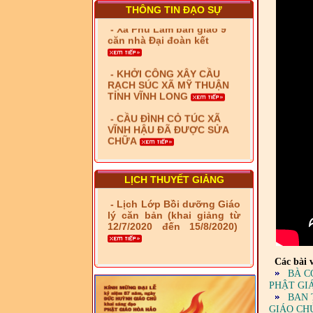
THÔNG TIN ĐẠO SỰ
- Xã Phú Lâm bàn giao 9
căn nhà Đại đoàn kết
- KHỞI CÔNG XÂY CẦU
RẠCH SÚC XÃ MỸ THUẬN
TỈNH VĨNH LONG
- CẦU ĐÌNH CỎ TÚC XÃ
VĨNH HẬU ĐÃ ĐƯỢC SỬA
CHỮA
- Bàn giao 10 căn nhà Đại
đoàn kết cho hộ có hoàn
cảnh khó khăn tại xã Tây
LỊCH THUYẾT GIẢNG
Yên
- Lịch Lớp Bồi dưỡng Giáo
- LỄ RA QUÂN DẬM VÁ,
lý căn bản (khai giảng từ
SỬA CHỮA LỘ GIAO
12/7/2020 đến 15/8/2020)
THÔNG NÔNG THÔN (XÃ
PHÚ THỌ)
Các bài v
- LỚP TẬP HUẤN LỊCH SỬ,
PHÁP LUẬT VIỆT NAM VÀ
BÀ C
HIẾN CHƯƠNG GIÁO HỘI
PHẬT GI
PGHH NHIỆM KỲ VI (2024-
BAN 
2029) CHO TRỊ SỰ VIÊN
GIÁO CH