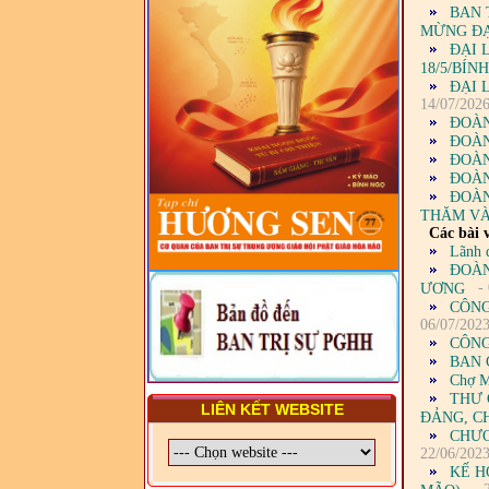
TRUNG ƯƠNG, BAN ĐẠI
BAN 
DIỆN TỈNH VÀ GIÁO LÝ
MỪNG ĐẠI
VIÊN - CHUYÊN ĐỀ: NHỮNG
ĐẠI 
VẤN ĐỀ CHUNG VỀ PHÁP
18/5/BÍN
LUẬT VÀ HỆ THỐNG PHÁP
ĐẠI 
LUẬT VIỆT NAM
14/07/202
ĐOÀN
- LỚP TẬP HUẤN LỊCH SỬ,
ĐOÀN
PHÁP LUẬT VIỆT NAM VÀ
ĐOÀN
HIẾN CHƯƠNG GIÁO HỘI
ĐOÀN
PGHH NHIỆM KỲ VI (2024-
ĐOÀN
2029) CHO TRỊ SỰ VIÊN
THĂM VÀ
TRUNG ƯƠNG, BAN ĐẠI
Các bài v
DIỆN TỈNH VÀ GIÁO LÝ
Lãnh 
VIÊN - CHUYÊN ĐỀ: SỰ RA
ĐỜI, BẢN CHẤT, CHỨC
ĐOÀN
NĂNG VÀ HÌNH THỨC CỦA
- 
ƯƠNG
NƯỚC CHXHCN VIỆT NAM
CÔNG
06/07/202
CÔNG
BAN 
Chợ M
THƯ 
LIÊN KẾT WEBSITE
ĐẢNG, C
CHƯƠ
22/06/202
KẾ H