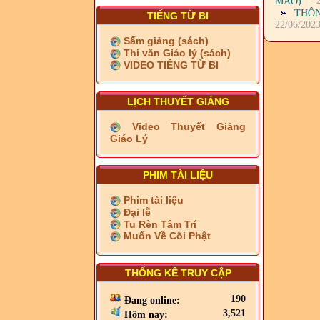
- 
MÃO)
THÔN
TIẾNG TỪ BI
22/06/202
Sấm giảng (sách)
Thi văn Giáo lý (sách)
VIDEO TIẾNG TỪ BI
LỊCH THUYẾT GIẢNG
Video Thuyết Giảng
Giáo Lý
PHIM TÀI LIỆU
Phim tài liệu
Đại lễ
Tu Rèn Tâm Trí
Muốn Về Cõi Phật
THỐNG KÊ TRUY CẬP
190
Đang online:
3,521
Hôm nay: