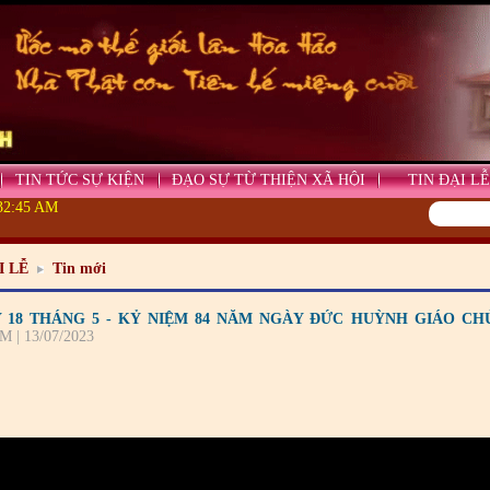
TIN TỨC SỰ KIỆN
ĐẠO SỰ TỪ THIỆN XÃ HỘI
TIN ĐẠI LỄ
:32:45 AM
I LỄ
Tin mới
 18 THÁNG 5 - KỶ NIỆM 84 NĂM NGÀY ĐỨC HUỲNH GIÁO C
M | 13/07/2023