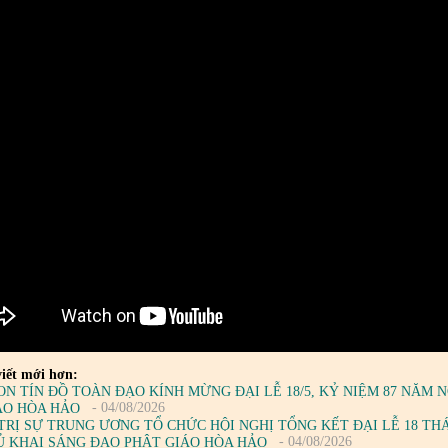
iết mới hơn:
ON TÍN ĐỒ TOÀN ĐẠO KÍNH MỪNG ĐẠI LỄ 18/5, KỶ NIỆM 87 NĂM
- 04/08/2026
ÁO HÒA HẢO
TRỊ SỰ TRUNG ƯƠNG TỔ CHỨC HỘI NGHỊ TỔNG KẾT ĐẠI LỄ 18 TH
- 04/08/2026
Ủ KHAI SÁNG ĐẠO PHẬT GIÁO HÒA HẢO