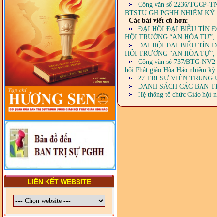
Công văn số 2236/TGCP-TNTG
DIỆN TỈNH VÀ GIÁO LÝ
BTSTU GH PGHH NHIỆM KỲ 2
VIÊN - CHUYÊN ĐỀ: NHỮNG
Các bài viết cũ hơn:
VẤN ĐỀ CHUNG VỀ PHÁP
ĐẠI HỘI ĐẠI BIỂU TÍN Đ
LUẬT VÀ HỆ THỐNG PHÁP
HỘI TRƯỜNG “AN HÒA TỰ”,
LUẬT VIỆT NAM
ĐẠI HỘI ĐẠI BIỂU TÍN Đ
HỘI TRƯỜNG “AN HÒA TỰ”,
- LỚP TẬP HUẤN LỊCH SỬ,
PHÁP LUẬT VIỆT NAM VÀ
Công văn số 737/BTG-NV2 củ
HIẾN CHƯƠNG GIÁO HỘI
hội Phật giáo Hòa Hảo nhiệm kỳ
PGHH NHIỆM KỲ VI (2024-
27 TRỊ SỰ VIÊN TRUNG 
2029) CHO TRỊ SỰ VIÊN
DANH SÁCH CÁC BAN TR
TRUNG ƯƠNG, BAN ĐẠI
Hệ thống tổ chức Giáo hội n
DIỆN TỈNH VÀ GIÁO LÝ
VIÊN - CHUYÊN ĐỀ: SỰ RA
ĐỜI, BẢN CHẤT, CHỨC
NĂNG VÀ HÌNH THỨC CỦA
NƯỚC CHXHCN VIỆT NAM
LIÊN KẾT WEBSITE