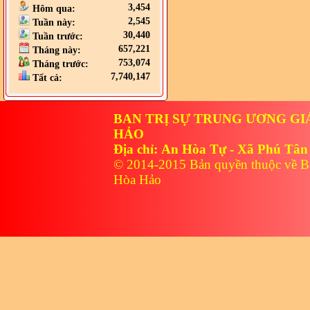
3,454
Hôm qua:
2,545
Tuần này:
30,440
Tuần trước:
657,221
Tháng này:
753,074
Tháng trước:
7,740,147
Tất cả:
BAN TRỊ SỰ TRUNG ƯƠNG GI
HẢO
Địa chỉ: An Hòa Tự - Xã Phú Tân
© 2014-2015 Bản quyền thuộc về B
Hòa Hảo