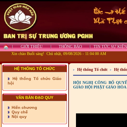
GIỚI THIỆU
THÔNG BÁO
TIN TỨC SỰ KIỆN
Xin chào Buổi sáng! Chủ nhật, 09/08/2026 - 11:04:00 AM
HỆ THỐNG TỔ CHỨC
Hệ thống Tổ chức
Hệ thốn
- Những tấm lòng thiện
Hệ thống Tổ chức Giáo
nguyện vùng biên
HỘI NGHỊ CÔNG BỐ QUY
hội
GIÁO HỘI PHẬT GIÁO HÒA
- BAN TRỊ SỰ XÃ ĐẠI
PHƯỚC TỈNH ĐỒNG NAI
VĂN BẢN ĐẠO QUY
TIẾP SỨC ĐẾN TRƯỜNG
Hiến chương
Quy chế
- Xã Châu Phú khánh
Nội quy
thành cầu Kênh 7 - Nam
kênh Quốc Gia