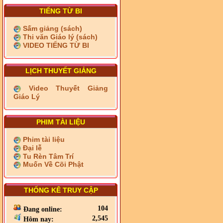
TIẾNG TỪ BI
Sấm giảng (sách)
Thi văn Giáo lý (sách)
VIDEO TIẾNG TỪ BI
LỊCH THUYẾT GIẢNG
Video Thuyết Giảng
Giáo Lý
PHIM TÀI LIỆU
Phim tài liệu
Đại lễ
Tu Rèn Tâm Trí
Muốn Về Cõi Phật
THỐNG KÊ TRUY CẬP
104
Đang online:
2,545
Hôm nay: